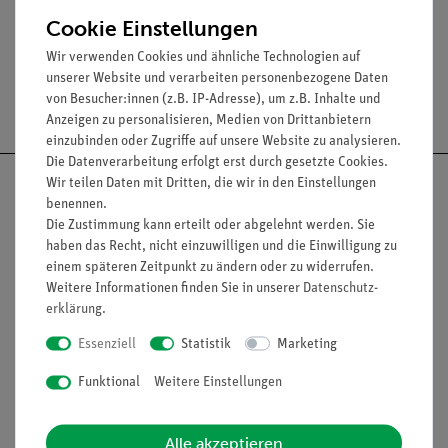
Maße (cm): 31 x 31
Cookie Einstellungen
Wir verwenden Cookies und ähnliche Technologien auf
unserer Website und verarbeiten personenbezogene Daten
Versandkostenfrei ab 300,- €
von Besucher:innen (z.B. IP-Adresse), um z.B. Inhalte und
Anzeigen zu personalisieren, Medien von Drittanbietern
einzubinden oder Zugriffe auf unsere Website zu analysieren.
Die Datenverarbeitung erfolgt erst durch gesetzte Cookies.
Wir teilen Daten mit Dritten, die wir in den Einstellungen
benennen.
Die Zustimmung kann erteilt oder abgelehnt werden. Sie
haben das Recht, nicht einzuwilligen und die Einwilligung zu
Nach oben
einem späteren Zeitpunkt zu ändern oder zu widerrufen.
Weitere Informationen finden Sie in unserer
Daten­schutz­
erklärung
.
Informationen
Service
Essenziell
Statistik
Marketing
Funktional
Weitere Einstellungen
Unternehmen
Übersicht Service
Projekte und Lösungen
Beratung & Showroom
Alle akzeptieren