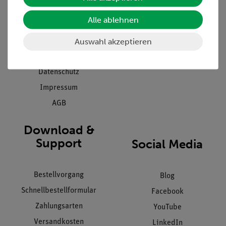
Presse
Inventarisierungs- &
Alle ablehnen
Einräumservice
Stellenangebote
Inbetriebnahme & Schulungen
Auswahl akzeptieren
Kontakt
Kundendienst
Hinweisgeberschutz
Datenschutz
Impressum
AGB
Download &
Support
Social Media
Bestellvorgang
Blog
Schnellbestellformular
Facebook
Zahlungsarten
YouTube
Versandkosten
LinkedIn