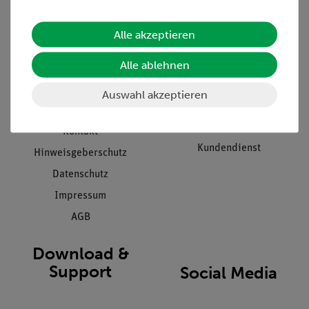
Informationen
Service
Alle akzeptieren
Unternehmen
Übersicht Service
Alle ablehnen
Projekte und Lösungen
Beratung & Showroom
Presse
Inventarisierungs- &
Auswahl akzeptieren
Einräumservice
Stellenangebote
Inbetriebnahme & Schulungen
Kontakt
Kundendienst
Hinweisgeberschutz
Datenschutz
Impressum
AGB
Download &
Support
Social Media