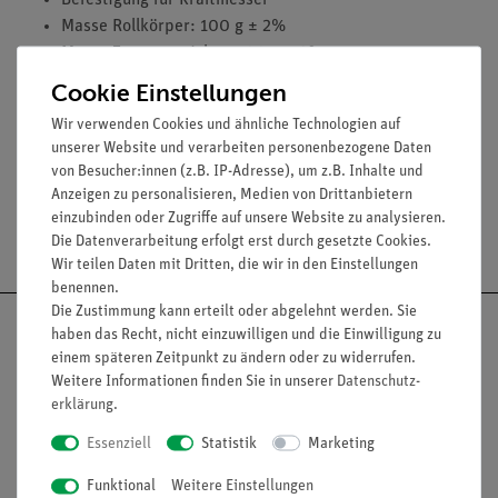
Befestigung für Kraftmesser
Masse Rollkörper: 100 g ± 2%
Masse Zusatzgewichte: 100 g ± 2%
Cookie Einstellungen
Wir verwenden Cookies und ähnliche Technologien auf
Versuche
unserer Website und verarbeiten personenbezogene Daten
von Besucher:innen (z.B. IP-Adresse), um z.B. Inhalte und
Anzeigen zu personalisieren, Medien von Drittanbietern
einzubinden oder Zugriffe auf unsere Website zu analysieren.
Versandkostenfrei ab 300,- €
Die Datenverarbeitung erfolgt erst durch gesetzte Cookies.
Wir teilen Daten mit Dritten, die wir in den Einstellungen
benennen.
Die Zustimmung kann erteilt oder abgelehnt werden. Sie
haben das Recht, nicht einzuwilligen und die Einwilligung zu
einem späteren Zeitpunkt zu ändern oder zu widerrufen.
Weitere Informationen finden Sie in unserer
Daten­schutz­
Nach oben
erklärung
.
Essenziell
Statistik
Marketing
Funktional
Weitere Einstellungen