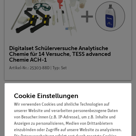
Digitalset Schülerversuche Analytische
Chemie für 14 Versuche, TESS advanced
Chemie ACH-1
Artikel-Nr.: 25303-88D | Typ: Set
Cookie Einstellungen
Beschreibung
Wir verwenden Cookies und ähnliche Technologien auf
unserer Website und verarbeiten personenbezogene Daten
von Besucher:innen (z.B. IP-Adresse), um z.B. Inhalte und
Prinzip
Anzeigen zu personalisieren, Medien von Drittanbietern
einzubinden oder Zugriffe auf unsere Website zu analysieren.
Durch Fällungsreaktionen ist es möglich, einzelne Bestandteile