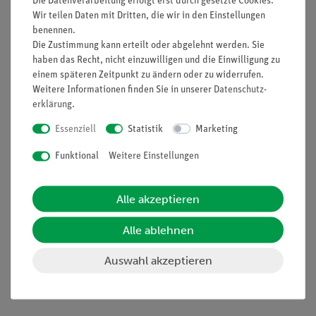
Die Datenverarbeitung erfolgt erst durch gesetzte Cookies.
einer Lösung nachzuweisen. Wichtig ist das z.B. im
Wir teilen Daten mit Dritten, die wir in den Einstellungen
Laboralltag für den Nachweis von geringen
benennen.
Ionenkonzentrationen. Auch im Alltag sind Fällungsreaktionen
Die Zustimmung kann erteilt oder abgelehnt werden. Sie
wichtig, in Kläranlagen werden diese verwendet um störende
haben das Recht, nicht einzuwilligen und die Einwilligung zu
einem späteren Zeitpunkt zu ändern oder zu widerrufen.
Ionen zu entfernen. In diesem Schülerversuch werden die
Weitere Informationen finden Sie in unserer
Daten­schutz­
Anionen "Chlorid", "Bormid", "Sulfat" und "Carbonat" durch
erklärung
.
entsprechende Reaktionen mit einem Nachweisreagenz
nachgewiesen.
Essenziell
Statistik
Marketing
Funktional
Weitere Einstellungen
Vorteile
Alle akzeptieren
Experimentierliteratur für Schüler und Lehrer erhältlich:
Minimale Vorbereitungszeit
Alle ablehnen
Gefährdungsbeurteilung für Schüler und Lehrer
erhältlich
Auswahl akzeptieren
Einfaches Lehren und effizientes Lernen beim Einsatz
der verfügbaren interaktiven Experimentier-Literatur