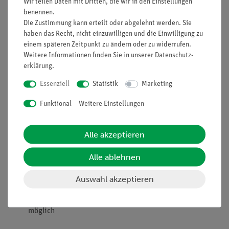
Wir teilen Daten mit Dritten, die wir in den Einstellungen
Prinzip
benennen.
Die Zustimmung kann erteilt oder abgelehnt werden. Sie
Die Schülerinnen und Schüler beobachten die Anziehung und
haben das Recht, nicht einzuwilligen und die Einwilligung zu
Abstoßung zweier Magneten. Sie untersuchen, welche Wirkung
einem späteren Zeitpunkt zu ändern oder zu widerrufen.
unterschiedliche und gleiche Pole aufeinander haben. Darüber
Weitere Informationen finden Sie in unserer
Daten­schutz­
hinaus stellen sie fest, dass die magnetische Kraft stärker als
erklärung
.
die Gewichtskraft eines Magneten sein kann.
Essenziell
Statistik
Marketing
Vorteile
Funktional
Weitere Einstellungen
Besonders leicht verständliche und didaktisch
aufbereitete Versuchsbeschreibung (Eingangsfrage,
Alle akzeptieren
Alltagsbezug etc.)
Darstellung der abgedeckten prozessbezogenen sowie
Alle ablehnen
inhaltsbezogenen Kompetenzen direkt beim Versuch
Lehrplankonform
Auswahl akzeptieren
Zukunftsorientiert unterrichten: Einbindung in den
digitalen naturwissenschaftlichen Unterricht mit Tablets
möglich