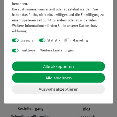
benennen.
Unternehmen
Übersicht Service
Die Zustimmung kann erteilt oder abgelehnt werden. Sie
haben das Recht, nicht einzuwilligen und die Einwilligung zu
Projekte und Lösungen
Beratung & Showroom
einem späteren Zeitpunkt zu ändern oder zu widerrufen.
Presse
Inventarisierungs- &
Weitere Informationen finden Sie in unserer
Daten­schutz­
Einräumservice
Stellenangebote
erklärung
.
Inbetriebnahme & Schulungen
Kontakt
Essenziell
Statistik
Marketing
Kundendienst
Hinweisgeberschutz
Funktional
Weitere Einstellungen
Datenschutz
Impressum
Alle akzeptieren
AGB
Alle ablehnen
Download &
Auswahl akzeptieren
Support
Social Media
Bestellvorgang
Blog
Schnellbestellformular