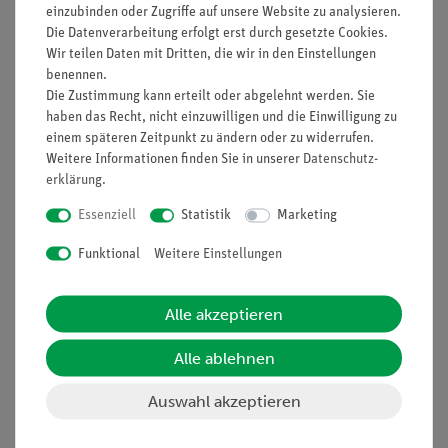
einzubinden oder Zugriffe auf unsere Website zu analysieren.
Die Datenverarbeitung erfolgt erst durch gesetzte Cookies.
Prinzip
Wir teilen Daten mit Dritten, die wir in den Einstellungen
benennen.
Die Schülerinnen und Schüler untersuchen verschiedene
Die Zustimmung kann erteilt oder abgelehnt werden. Sie
Festkörper sowie Flüssigkeiten auf ihre elektrische
haben das Recht, nicht einzuwilligen und die Einwilligung zu
Leitfähigkeit. Dabei beobachten sie, dass einige Materialien
einem späteren Zeitpunkt zu ändern oder zu widerrufen.
den Strom leiten und andere nicht. Sie ziehen daraus den
Weitere Informationen finden Sie in unserer
Daten­schutz­
Schluss, dass die elektrische Leitfähigkeit materialabhängig
erklärung
.
ist. Darüber hinaus beobachten sie, dass nichtleitende
Essenziell
Statistik
Marketing
Flüssigkeiten durch darin gelöste Stoffe leitend werden
können.
Funktional
Weitere Einstellungen
Vorteile
Alle akzeptieren
Besonders leicht verständliche und didaktisch
aufbereitete Versuchsbeschreibung (Eingangsfrage,
Alle ablehnen
Alltagsbezug etc.)
Darstellung der abgedeckten prozessbezogenen sowie
Auswahl akzeptieren
inhaltsbezogenen Kompetenzen direkt beim Versuch
Lehrplankonform