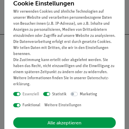
Cookie Einstellungen
Wir verwenden Cookies und ähnliche Technologien auf
unserer Website und verarbeiten personenbezogene Daten
Versandkostenfrei ab 300,- €
von Besucher:innen (z.B. IP-Adresse), um z.B. Inhalte und
Anzeigen zu personalisieren, Medien von Drittanbietern
einzubinden oder Zugriffe auf unsere Website zu analysieren.
Die Datenverarbeitung erfolgt erst durch gesetzte Cookies.
Wir teilen Daten mit Dritten, die wir in den Einstellungen
benennen.
Die Zustimmung kann erteilt oder abgelehnt werden. Sie
Nach oben
haben das Recht, nicht einzuwilligen und die Einwilligung zu
einem späteren Zeitpunkt zu ändern oder zu widerrufen.
Weitere Informationen finden Sie in unserer
Daten­schutz­
erklärung
.
Informationen
Service
Essenziell
Statistik
Marketing
Funktional
Weitere Einstellungen
Unternehmen
Übersicht Service
Projekte und Lösungen
Beratung & Showroom
Alle akzeptieren
Presse
Inventarisierungs- &