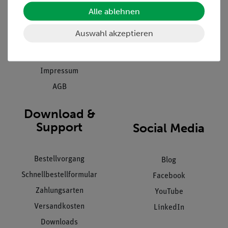
Einräumservice
Stellenangebote
Alle ablehnen
Inbetriebnahme & Schulungen
Kontakt
Auswahl akzeptieren
Kundendienst
Hinweisgeberschutz
Datenschutz
Impressum
AGB
Download &
Support
Social Media
Bestellvorgang
Blog
Schnellbestellformular
Facebook
Zahlungsarten
YouTube
Versandkosten
LinkedIn
Downloads