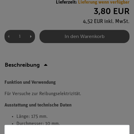
Lieferzeit:
Lieferung wenn verfügbar
3,80 EUR
4,52 EUR inkl. MwSt.
In den Warenkorb
Beschreibung
Funktion und Verwendung
Für Versuche zur Reibungselektrizität.
Ausstattung und technische Daten
Länge: 175 mm.
Durchmesser: 10 mm.