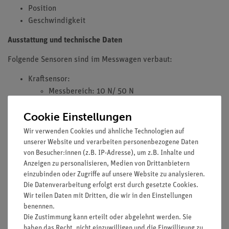
Position
Geschwindigkeit
Ausstattung und technische Daten
Folgende Sensoren sind im Messwagen verbaut:
Kraftsensor:
Messbereich: 10 N/ 50 N
Auflösung: 0,01 N/ 0,03 N
Cookie Einstellungen
Max. Abtastrate: 1000 Hz/ 5000 Hz
Wir verwenden Cookies und ähnliche Technologien auf
Geschwindigkeits- und Positionssensor:
unserer Website und verarbeiten personenbezogene Daten
Geschwindigkeitsauflösung: 3 m/s
von Besucher:innen (z.B. IP-Adresse), um z.B. Inhalte und
Geschwindigkeitsauflösung: 0,001 m/s
Anzeigen zu personalisieren, Medien von Drittanbietern
Positionsauflösung: 0,1 mm
einzubinden oder Zugriffe auf unsere Website zu analysieren.
Max. Abtastrate: 800 Hz
Die Datenverarbeitung erfolgt erst durch gesetzte Cookies.
Wir teilen Daten mit Dritten, die wir in den Einstellungen
Beschleunigungssensor:
benennen.
Messbereich: 16 g
Die Zustimmung kann erteilt oder abgelehnt werden. Sie
haben das Recht, nicht einzuwilligen und die Einwilligung zu
Auflösung: 0,01 g