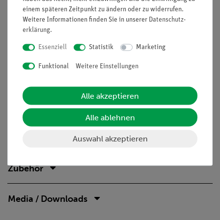
einem späteren Zeitpunkt zu ändern oder zu widerrufen.
Max. Abtastrate: 500 Hz
Weitere Informationen finden Sie in unserer
Daten­schutz­
Bluetooth-Version: 4
erklärung
.
Batterie: Aufladbarer Lithium-Polymer-Akku mit bis zu
Essenziell
Statistik
Marketing
50 Std. Betriebszeit
Höchenverstellbare Fahrbahn,
l
= 1,2 m
Funktional
Weitere Einstellungen
Zubehörset (A) für die Durchführung von 8 Versuchen.
Der Lieferumfang des Sets ist in der
Alle akzeptieren
Bedienungsanleitung aufgeführt.
Alle ablehnen
Versuche
Auswahl akzeptieren
Zubehör
Media / Downloads