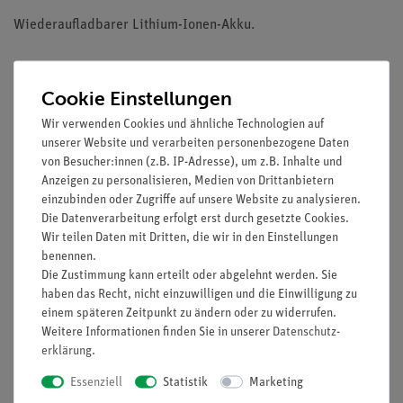
Wiederaufladbarer Lithium-Ionen-Akku.
Zubehör
Cookie Einstellungen
Wir verwenden Cookies und ähnliche Technologien auf
unserer Website und verarbeiten personenbezogene Daten
Media / Downloads
von Besucher:innen (z.B. IP-Adresse), um z.B. Inhalte und
Anzeigen zu personalisieren, Medien von Drittanbietern
einzubinden oder Zugriffe auf unsere Website zu analysieren.
Die Datenverarbeitung erfolgt erst durch gesetzte Cookies.
Kunden interessierten sich auch
Wir teilen Daten mit Dritten, die wir in den Einstellungen
für…
benennen.
Die Zustimmung kann erteilt oder abgelehnt werden. Sie
haben das Recht, nicht einzuwilligen und die Einwilligung zu
einem späteren Zeitpunkt zu ändern oder zu widerrufen.
Weitere Informationen finden Sie in unserer
Daten­schutz­
erklärung
.
Essenziell
Statistik
Marketing