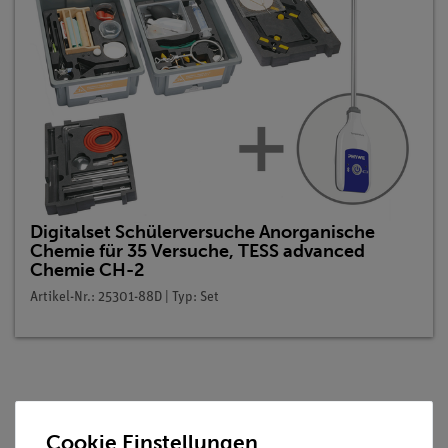
Digitalset Schülerversuche Anorganische
Chemie für 35 Versuche, TESS advanced
Chemie CH-2
Artikel-Nr.: 25301-88D | Typ: Set
Beschreibung
Cookie Einstellungen