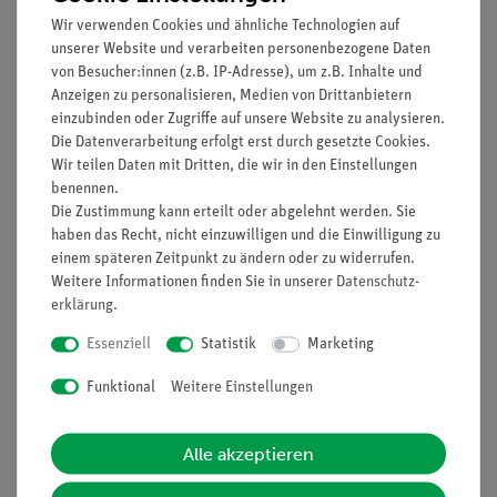
Prinzip
Wir verwenden Cookies und ähnliche Technologien auf
unserer Website und verarbeiten personenbezogene Daten
Mittels Reduktion lassen sich Verbindungen in die
von Besucher:innen (z.B. IP-Adresse), um z.B. Inhalte und
entsprechenden Reinstoffe überführen. In diesem
Anzeigen zu personalisieren, Medien von Drittanbietern
einzubinden oder Zugriffe auf unsere Website zu analysieren.
Schülerversuch wird die Reduktion am Beispiel der Reduktion
Die Datenverarbeitung erfolgt erst durch gesetzte Cookies.
von Wasser untersucht. Wasser lässt sich durch
Wir teilen Daten mit Dritten, die wir in den Einstellungen
Reduktionsmittel (Metalle und hohe Temperaturen) zerlegen.
benennen.
Nachgewiesen wird die Reduktion von Wasser in diesem
Die Zustimmung kann erteilt oder abgelehnt werden. Sie
Versuch mit Hilfe der Knallgasprobe, da bei der
haben das Recht, nicht einzuwilligen und die Einwilligung zu
durchgeführten Reaktion das Element Wasserstoff entsteht.
einem späteren Zeitpunkt zu ändern oder zu widerrufen.
Weitere Informationen finden Sie in unserer
Daten­schutz­
erklärung
.
Vorteile
Essenziell
Statistik
Marketing
Einfache und anschauliche Einführung in das
Funktional
Weitere Einstellungen
Themengebiet "Reduktionsreaktion und
Reduktionsmittel". Mit diesem Schülerversuch kann
Alle akzeptieren
darüber hinaus gezeigt werden, dass es sich bei Wasser
um ein Wasserstoffoxid handelt.