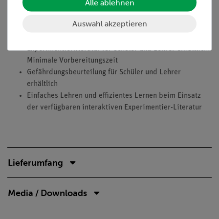
Alle ablehnen
Versuch ist Teil einer Komplettlösung mit zahlreichen
Versuchen aus dem Bereich Anorganischer Chemie -
Auswahl akzeptieren
Wasser, einfacher Aufbau einer Unterrichtsreihe
Experimentierliteratur für Schüler und Lehrer erhältlich:
Minimale Vorbereitungszeit
Gefährdungsbeurteilung für Schüler und Lehrer
erhältlich
Einfaches Lehren und effizientes Lernen beim Einsatz
der verfügbaren interaktiven Experimentier-Literatur
Lieferumfang
Media / Downloads