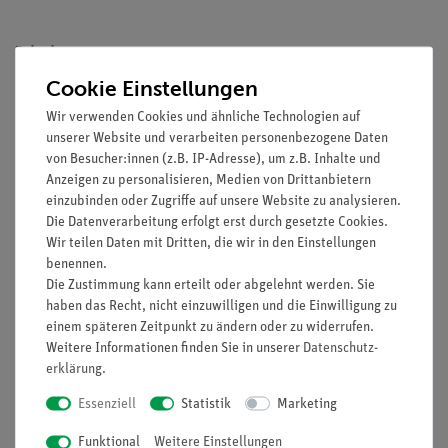
Prinzip
Cookie Einstellungen
Gleiche Mengen von heißem und kaltem Wasser werden
miteinander gemischt. Dabei wird stets heißes Wasser in ein
Wir verwenden Cookies und ähnliche Technologien auf
unserer Website und verarbeiten personenbezogene Daten
Kalorimeter mit kaltem Wasser (Raumtemperatur)
von Besucher:innen (z.B. IP-Adresse), um z.B. Inhalte und
gegossen. Die Messung wird drei mal wiederholt und die
Anzeigen zu personalisieren, Medien von Drittanbietern
Wärmekapazität des Kalorimeters als Mittelwert der drei
einzubinden oder Zugriffe auf unsere Website zu analysieren.
Messungen berechnet.
Die Datenverarbeitung erfolgt erst durch gesetzte Cookies.
Wir teilen Daten mit Dritten, die wir in den Einstellungen
Vorteile
benennen.
Die Zustimmung kann erteilt oder abgelehnt werden. Sie
Echtes Stativmaterial für besonders stabilen und damit
haben das Recht, nicht einzuwilligen und die Einwilligung zu
sicheren Aufbau
einem späteren Zeitpunkt zu ändern oder zu widerrufen.
Eigener Aufbau eines Kalorimeters vertieft das
Weitere Informationen finden Sie in unserer
Daten­schutz­
Verständnis
erklärung
.
RiSU-konformer Bunsenbrenner im Zubehör erhältlich
Essenziell
Statistik
Marketing
Schülergerechte Anleitungen inklusive Protokollfragen
Funktional
Weitere Einstellungen