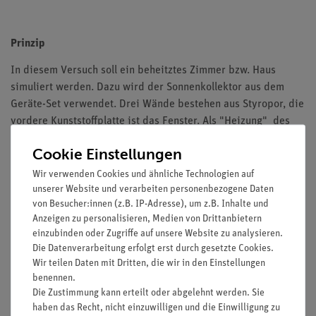
Prinzip
In diesem Versuch soll ein beheitztes Zimmer bzw. Haus
simuliert werden. Dazu wird der Sonnenkollektor aus dem
Geräte-Set verwendet. Drei Wände bestehen aus Styropor, die
vordere Kunststoffplatte ist das Fenster. Als "Heizung" des
Zimmers dient der schwarze Becher mit heißem Wasser.
Cookie Einstellungen
Der Wärmedurchgang durch eine Wand hat Einfluss auf die
Wir verwenden Cookies und ähnliche Technologien auf
Außentemperatur. Die Dämmeigenschaften verschiedener
unserer Website und verarbeiten personenbezogene Daten
Wände lassen sich also durch Messen der Außenwand-
von Besucher:innen (z.B. IP-Adresse), um z.B. Inhalte und
Temperaturen miteinander vergleichen.
Anzeigen zu personalisieren, Medien von Drittanbietern
einzubinden oder Zugriffe auf unsere Website zu analysieren.
Eine korrekte Temperaturmessung der Außenwand lässt sich
Die Datenverarbeitung erfolgt erst durch gesetzte Cookies.
in diesem Versuch nicht durchführen. Im Modell ist die
Wir teilen Daten mit Dritten, die wir in den Einstellungen
Heizung im Vergleich zum Zimmer sehr groß, der
benennen.
Die Zustimmung kann erteilt oder abgelehnt werden. Sie
Thermogenerator berührt die Wand nur leicht und
haben das Recht, nicht einzuwilligen und die Einwilligung zu
lässt meistens einen Luftspalt, Wärmestrahlung trägt ebenfalls