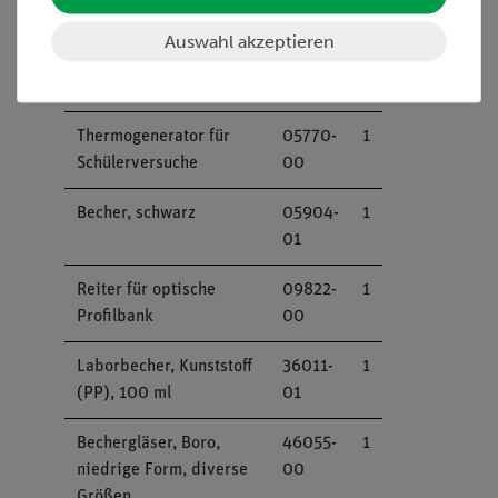
diverse Größen
00
Auswahl akzeptieren
Sonnenkollektor für
05760-
1
Schülerversuche
00
Thermogenerator für
05770-
1
Schülerversuche
00
Becher, schwarz
05904-
1
01
Reiter für optische
09822-
1
Profilbank
00
Laborbecher, Kunststoff
36011-
1
(PP), 100 ml
01
Bechergläser, Boro,
46055-
1
niedrige Form, diverse
00
Größen