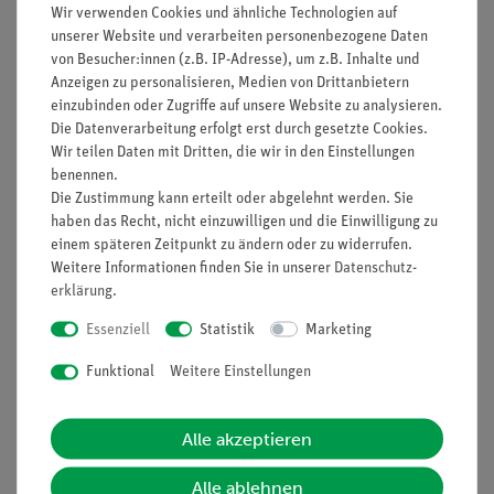
Wärmedurchgang durch Wand und Fenster wird
Wir verwenden Cookies und ähnliche Technologien auf
durch Messung der
unserer Website und verarbeiten personenbezogene Daten
Außenwandtemperaturen verglichen.´
von Besucher:innen (z.B. IP-Adresse), um z.B. Inhalte und
Anzeigen zu personalisieren, Medien von Drittanbietern
Lernziele
einzubinden oder Zugriffe auf unsere Website zu analysieren.
Die Datenverarbeitung erfolgt erst durch gesetzte Cookies.
Sonnenkollektor
Wir teilen Daten mit Dritten, die wir in den Einstellungen
Wärmedämmung
benennen.
Thermogenerator
Die Zustimmung kann erteilt oder abgelehnt werden. Sie
haben das Recht, nicht einzuwilligen und die Einwilligung zu
einem späteren Zeitpunkt zu ändern oder zu widerrufen.
Weitere Informationen finden Sie in unserer
Daten­schutz­
erklärung
.
Essenziell
Statistik
Marketing
Lieferumfang
Funktional
Weitere Einstellungen
Stativfuß, teilbar, für 2
02001-
1
Stangen
00
Alle akzeptieren
Stativstangen, Edelstahl,
02037-
2
Alle ablehnen