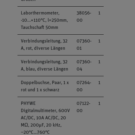
Laborthermometer,
38056-
1
-10...+110°C, l=250mm,
00
Tauchschaft 50mm
Verbindungsleitung, 32
07360-
1
A, rot, diverse Längen
01
Verbindungsleitung, 32
07360-
1
A, blau, diverse Längen
04
Doppelbuchse, Paar, 1 x
07264-
1
rot und 1 x schwarz
00
PHYWE
07122-
1
Digitalmultimeter, 600V
00
AC/DC, 10A AC/DC, 20
MΩ, 200µF, 20 kHz,
−20°C…760°C