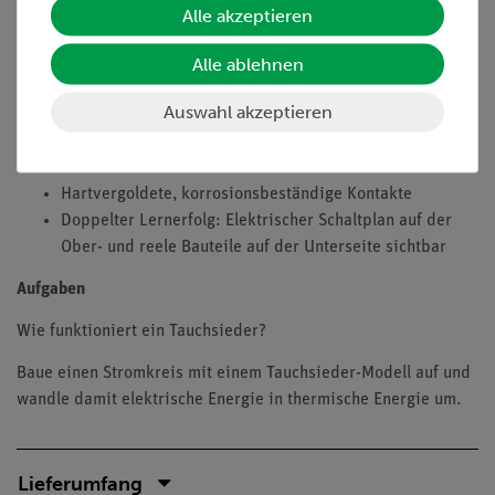
Alle akzeptieren
Vorteile
Alle ablehnen
Keine zusätzlichen Kabelverbindungen zwischen den
Bausteinen nötig - übersichtlicherer und schnellerer
Auswahl akzeptieren
Aufbau
Kontaktsicherheit durch puzzelartig verzahnbare
Bausteine
Hartvergoldete, korrosionsbeständige Kontakte
Doppelter Lernerfolg: Elektrischer Schaltplan auf der
Ober- und reele Bauteile auf der Unterseite sichtbar
Aufgaben
Wie funktioniert ein Tauchsieder?
Baue einen Stromkreis mit einem Tauchsieder-Modell auf und
wandle damit elektrische Energie in thermische Energie um.
Lieferumfang