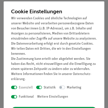
Die Wärme- und die Lichtwirkung des elektrischen Stromes
Cookie Einstellungen
sind den Schülern aus dem Alltag bekannt, und sie haben auch
schon mit Glühlampen experimentiert und deren Leucht- bzw.
Wir verwenden Cookies und ähnliche Technologien auf
Lichtwirkung als Maß für die elektrische Stromstärke genutzt.
unserer Website und verarbeiten personenbezogene Daten
von Besucher:innen (z.B. IP-Adresse), um z.B. Inhalte und
Bei diesem Versuch kommt es darauf an, dass ihnen bewusst
Anzeigen zu personalisieren, Medien von Drittanbietern
wird, dass bei all diesen Vorgängen elektrische Energie in
einzubinden oder Zugriffe auf unsere Website zu analysieren.
thermische Energie in Form von Wärme umgewandelt wird.
Die Datenverarbeitung erfolgt erst durch gesetzte Cookies.
Wir teilen Daten mit Dritten, die wir in den Einstellungen
Je nach den Vorkenntnissen der Schüler kann in der
benennen.
Auswertung im einfachsten Fall das Phänomen oder bei
Die Zustimmung kann erteilt oder abgelehnt werden. Sie
haben das Recht, nicht einzuwilligen und die Einwilligung zu
erhöhtem theoretischen Anspruch die Energiebilanz
einem späteren Zeitpunkt zu ändern oder zu widerrufen.
thematisiert werden.
Weitere Informationen finden Sie in unserer
Daten­schutz­
erklärung
.
E
=
Q
mit
E
=
U
·
I
·
t
.
el
el
Essenziell
Statistik
Marketing
Die Wärmekapazität des Glasgefäßes muss bei der
Auswertung berücksichtigt werden:
Funktional
Weitere Einstellungen
Q
= [(
c
+
c
) ·
m
] · Δ
T
.
Glass
Wasser
Wasser