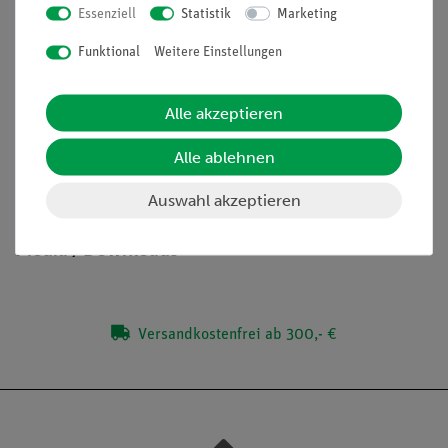
Vorteile
Essenziell
Statistik
Marketing
Eigener Aufbau eines Kalorimeters vertieft das
Funktional
Weitere Einstellungen
Verständnis
Schülergerechte Anleitungen inklusive Protokollfragen
Alle akzeptieren
Alle ablehnen
Lieferumfang
Auswahl akzeptieren
Media / Downloads
Versandkostenfrei ab 300,- €