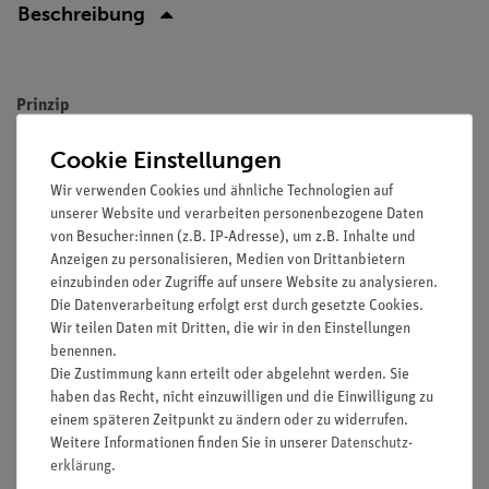
Beschreibung
Prinzip
Eine abgemessene Wassermenge wird mit einer Heizwendel
Cookie Einstellungen
erwärmt. Die elektrische Heizleistung wird bestimmt. Aus
Wir verwenden Cookies und ähnliche Technologien auf
Temperaturerhöhung und Heizenergie wird die spezifische
unserer Website und verarbeiten personenbezogene Daten
Wärmekapazität von Wasser berechnet. Diese Berechnung
von Besucher:innen (z.B. IP-Adresse), um z.B. Inhalte und
wird unter Auswertepunkt 6 als Mittelwert der
Anzeigen zu personalisieren, Medien von Drittanbietern
Einzelmessungen vorgenommen. Dieser Auswertepunkt kann
einzubinden oder Zugriffe auf unsere Website zu analysieren.
übersprungen und statt dessen die Methode der
Die Datenverarbeitung erfolgt erst durch gesetzte Cookies.
Wir teilen Daten mit Dritten, die wir in den Einstellungen
Zusatzaufgabe verwendet werden.
benennen.
In der Zusatzaufgabe wird die spez. Wärmekapazität aus der
Die Zustimmung kann erteilt oder abgelehnt werden. Sie
haben das Recht, nicht einzuwilligen und die Einwilligung zu
graphischen Darstellung der Messwerte ermittelt. Außerdem
einem späteren Zeitpunkt zu ändern oder zu widerrufen.
wird dieser Wert noch durch Berücksichtigung der
Weitere Informationen finden Sie in unserer
Daten­schutz­
Wärmekapazität des Kalorimeters korrigiert.
erklärung
.