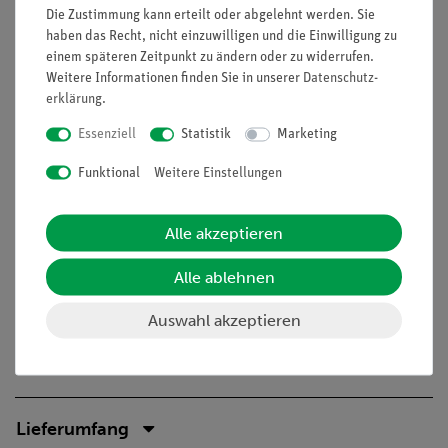
Aufbau
Die Zustimmung kann erteilt oder abgelehnt werden. Sie
Kontaktsicherheit durch puzzelartig verzahnbare
haben das Recht, nicht einzuwilligen und die Einwilligung zu
einem späteren Zeitpunkt zu ändern oder zu widerrufen.
Bausteine
Weitere Informationen finden Sie in unserer
Daten­schutz­
Hartvergoldete, korrosionsbeständige Kontakte
erklärung
.
Doppelter Lernerfolg: Elektrischer Schaltplan auf der
Ober- und reele Bauteile auf der Unterseite sichtbar
Essenziell
Statistik
Marketing
Aufgaben
Funktional
Weitere Einstellungen
Wie kann man eine gegebene Wechselspannung erhöhen oder
herabsetzen?
Alle akzeptieren
Baue ein Modell eines Transformators, wandle damit
Alle ablehnen
gegebene Wechselspannungen in höhere und niedrigere um
und untersuche, welche Gesetzmäßigkeit dabei gilt.
Auswahl akzeptieren
Lieferumfang