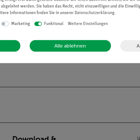
advanced Physik EN-SW
 abgelehnt werden. Sie haben das Recht, nicht einzuwilligen und die Einwill
Artikel-Nr.: 25288-88 | Typ: Set
itere Informationen finden Sie in unserer
Daten­schutz­erklärung
.
Marketing
Funktional
Weitere Einstellungen
A
Alle ablehnen
Download &
U