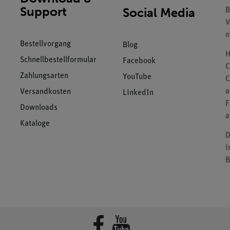
Support
Social Media
B
V
n
Bestellvorgang
Blog
H
Schnellbestellformular
Facebook
C
Zahlungsarten
YouTube
C
a
Versandkosten
LinkedIn
F
Downloads
a
Kataloge
D
i
B