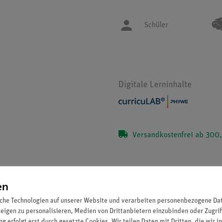
Schüler
Digitale Lerninhalte
Versandkostenfrei ab 300,
en
che Technologien auf unserer Website und verarbeiten personenbezogene Date
Set Schülerversuche Erneuerbare Energie
zeigen zu personalisieren, Medien von Drittanbietern einzubinden oder Zugrif
g erfolgt erst durch gesetzte Cookies. Wir teilen Daten mit Dritten, die wir 