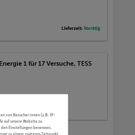
Lieferzeit:
Vorrätig
Energie 1 für 17 Versuche, TESS
n von Besucher:innen (z.B. IP-
fe auf unsere Website zu
in den Einstellungen benennen.
igung zu einem späteren Zeitpunkt