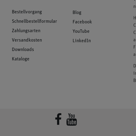
n
Bestellvorgang
Blog
H
Schnellbestellformular
Facebook
C
Zahlungsarten
YouTube
C
a
Versandkosten
LinkedIn
F
Downloads
a
Kataloge
D
i
B