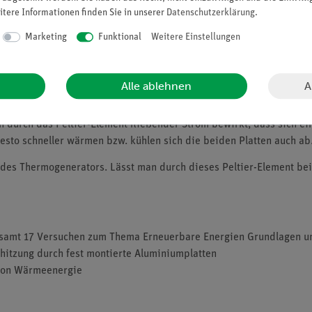
itere Informationen finden Sie in unserer
Daten­schutz­erklärung
.
Marketing
Funktional
Weitere Einstellungen
A
Alle ablehnen
 Effekt umgekehrt. Anstatt mit Hilfe des Thermogenerators Wärme i
ein durch das Peltier-Element fließender Strom bewirkt, dass sich e
desto schneller wärmen bzw. kühlen sich die beiden Platten auch ab
des Thermogenerators. Lässt man durch dieses Peltier-Element bei r
sgesamt 17 Versuchen zum Thema Erneuerbare Energien Grundlagen
hitzung durch fest montierte Aluminiumplatten
 von Wärmeenergie