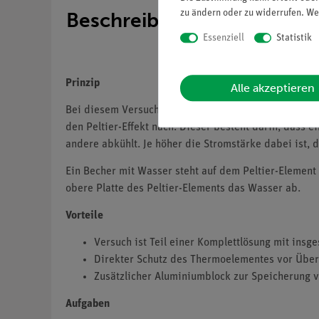
zu ändern oder zu widerrufen. We
Beschreibung
Essenziell
Statistik
Prinzip
Alle akzeptieren
Bei diesem Versuch wird der in Versuch 7.1 gezeigte
den Peltier-Effekt nach. Dieser besteht darin, dass 
andere abkühlt. Je höher die Stromstärke dabei ist, 
Ein Becher mit Wasser steht auf dem Peltier-Element 
obere Platte des Peltier-Elements das Wasser ab.
Vorteile
Versuch ist Teil einer Komplettlösung mit in
Direkter Schutz des Thermoelementes vor Über
Zusätzlicher Aluminiumblock zur Speicherung
Aufgaben