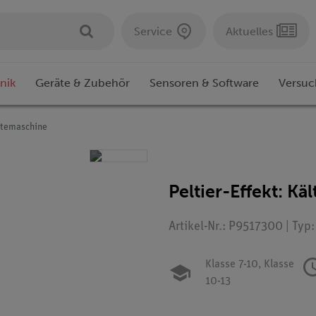
Service
Aktuelles
nik
Geräte & Zubehör
Sensoren & Software
Versuc
ältemaschine
Peltier-Effekt: K
Artikel-Nr.: P9517300 | Typ
Klasse 7-10,
Klasse
10-13