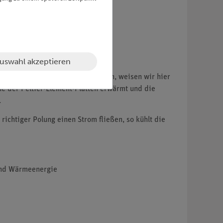
uswahl akzeptieren
n elektrische Energie umzuwandeln, weisen wir hier
ine der Peltier-Element-Platten erwärmt und die
.
ichtiger Polung einen Strom fließen, so kühlt die
 und Wärmeenergie