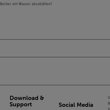
n Becher mit Wasser abzukühlen?
Download &
U
Support
Social Media
B
V