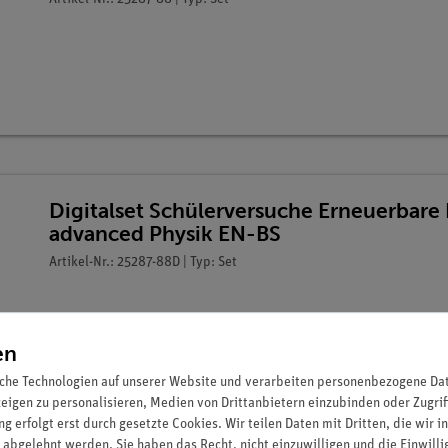
Digitalset Schülerversuche Erneuerbare 
advanced Physik EN-BS
Artikel-Nr.: 25287-88D | Typ: Set
en
che Technologien auf unserer Website und verarbeiten personenbezogene Date
zeigen zu personalisieren, Medien von Drittanbietern einzubinden oder Zugrif
g erfolgt erst durch gesetzte Cookies. Wir teilen Daten mit Dritten, die wir 
 abgelehnt werden. Sie haben das Recht, nicht einzuwilligen und die Einwill