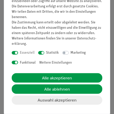
einzubinden oder Zugriffe auf unsere Website zu analysieren.
Die Datenverarbeitung erfolgt erst durch gesetzte Cookies.
Prinzip
Wir teilen Daten mit Dritten, die wir in den Einstellungen
Schweflige Säure lässt sich zu Schwefelsäure oxidieren. Diese
benennen.
Die Zustimmung kann erteilt oder abgelehnt werden. Sie
Oxidation wird in diesem Versuch durchgeführt und
haben das Recht, nicht einzuwilligen und die Einwilligung zu
anschließend die Eigenschaften der beiden Säuren untersucht.
einem späteren Zeitpunkt zu ändern oder zu widerrufen.
Weitere Informationen finden Sie in unserer
Daten­schutz­
erklärung
.
Vorteile
Essenziell
Statistik
Marketing
Versuch ist Teil einer Komplettlösung mit zahlreichen
Funktional
Weitere Einstellungen
Versuchen aus dem Bereich Anorganischer Chemie -
Säuren, einfacher Aufbau einer Unterrichtsreihe
Alle akzeptieren
Experimentierliteratur für Schüler und Lehrer erhältlich:
Minimale Vorbereitungszeit
Alle ablehnen
Gefährdungsbeurteilung für Schüler und Lehrer
Auswahl akzeptieren
erhältlich
Einfaches Lehren und effizientes Lernen beim Einsatz