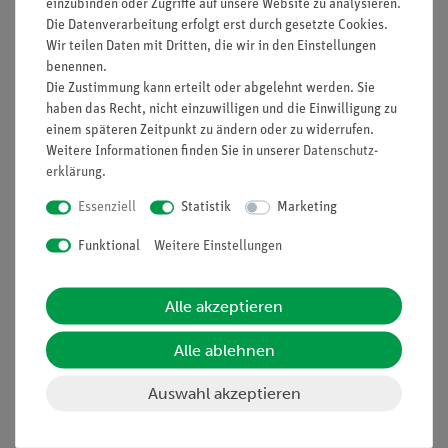
einzubinden oder Zugriffe auf unsere Website zu analysieren.
Die Datenverarbeitung erfolgt erst durch gesetzte Cookies.
Prinzip
Wir teilen Daten mit Dritten, die wir in den Einstellungen
Schweflige Säure lässt sich zu Schwefelsäure oxidieren. Diese
benennen.
Die Zustimmung kann erteilt oder abgelehnt werden. Sie
Oxidation wird in diesem Versuch durchgeführt und
haben das Recht, nicht einzuwilligen und die Einwilligung zu
anschließend die Eigenschaften der beiden Säuren untersucht.
einem späteren Zeitpunkt zu ändern oder zu widerrufen.
Weitere Informationen finden Sie in unserer
Daten­schutz­
erklärung
.
Vorteile
Essenziell
Statistik
Marketing
Versuch ist Teil einer Komplettlösung mit zahlreichen
Funktional
Weitere Einstellungen
Versuchen aus dem Bereich Anorganischer Chemie -
Säuren, einfacher Aufbau einer Unterrichtsreihe
Alle akzeptieren
Experimentierliteratur für Schüler und Lehrer erhältlich:
Minimale Vorbereitungszeit
Alle ablehnen
Gefährdungsbeurteilung für Schüler und Lehrer
Auswahl akzeptieren
erhältlich
Einfaches Lehren und effizientes Lernen beim Einsatz