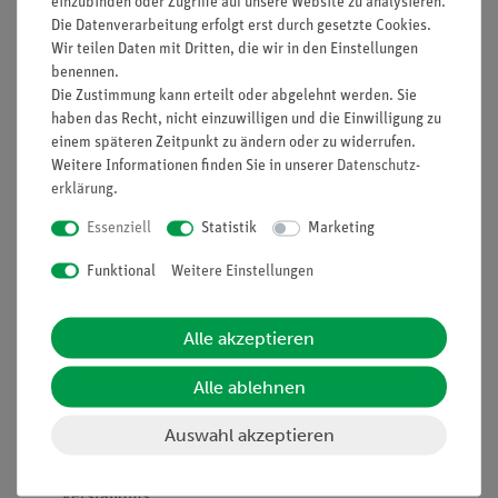
einzubinden oder Zugriffe auf unsere Website zu analysieren.
Die Datenverarbeitung erfolgt erst durch gesetzte Cookies.
Verschiedene Mengen von heißem und kaltem Wasser werden
Wir teilen Daten mit Dritten, die wir in den Einstellungen
miteinander gemischt. Dabei wird stets heißes Wasser in ein
benennen.
Kalorimeter mit kaltem Wasser (Raumtemperatur) gegossen.
Die Zustimmung kann erteilt oder abgelehnt werden. Sie
Das hat folgende Vorteile: Das kalte Wasser definiert die
haben das Recht, nicht einzuwilligen und die Einwilligung zu
einem späteren Zeitpunkt zu ändern oder zu widerrufen.
Temperatur des Kalorimeters, und durch das Zugießen des
Weitere Informationen finden Sie in unserer
Daten­schutz­
heißen Wassers ist die Mischungstemperatur eindeutig der
erklärung
.
größte Wert, der sich einstellt. Das Entstehen der
Mischungstemperatur wird zuerst qualitativ erklärt. In der
Essenziell
Statistik
Marketing
Zusatzaufgabe ist die Gleichung für die Mischungstemperatur
Funktional
Weitere Einstellungen
angegeben. Durch Vergleich von berechneten und gemessenen
Werten zeigt sich, dass die Wärmekapazität des Kalorimeters
noch berücksichtigt werden müsste.
Alle akzeptieren
Vorteile
Alle ablehnen
Echtes Stativmaterial für besonders stabilen und damit
Auswahl akzeptieren
sicheren Aufbau
Eigener Aufbau eines Kalorimeters vertieft das
Verständnis