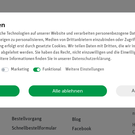
Versandkostenfrei ab 300,
en
Sie können bis zu
16
Punkt
che Technologien auf unserer Website und verarbeiten personenbezogene Date
zeigen zu personalisieren, Medien von Drittanbietern einzubinden oder Zugrif
g erfolgt erst durch gesetzte Cookies. Wir teilen Daten mit Dritten, die wir 
 abgelehnt werden. Sie haben das Recht, nicht einzuwilligen und die Einwill
itere Informationen finden Sie in unserer
Daten­schutz­erklärung
.
Marketing
Funktional
Weitere Einstellungen
Download &
A
Alle ablehnen
U
Support
Social Media
B
V
n
Bestellvorgang
Blog
H
Schnellbestellformular
Facebook
C