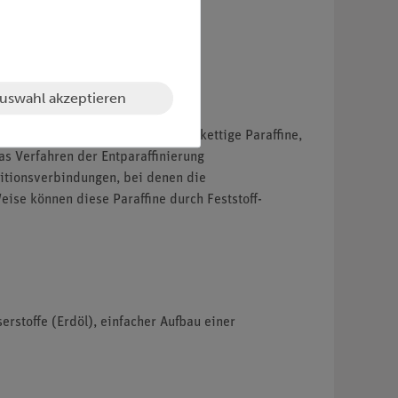
uswahl akzeptieren
inigte" Schmieröle enthalten langkettige Paraffine,
as Verfahren der Entparaffinierung
ditionsverbindungen, bei denen die
ise können diese Paraffine durch Feststoff-
rstoffe (Erdöl), einfacher Aufbau einer