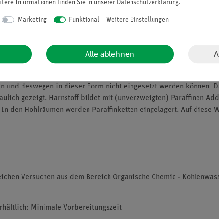
itere Informationen finden Sie in unserer
Daten­schutz­erklärung
.
Marketing
Funktional
Weitere Einstellungen
A
Alle ablehnen
ahren in der Herstellung bzw. Aufbereitung von Schmierölen. "Ungere
en und deswegen in dieser Form nicht eingesetzt werden können. D
ulich gezeigt. Harnstoff bildet mit (unverzweigten) Paraffinen Ad
In den Hohlräumen werden Paraffinketten eingelagert. Auf diese We
reichen Versuchen aus dem Bereich Organische Chemie - Kohlenwasse
erhältlich: Minimale Vorbereitungszeit