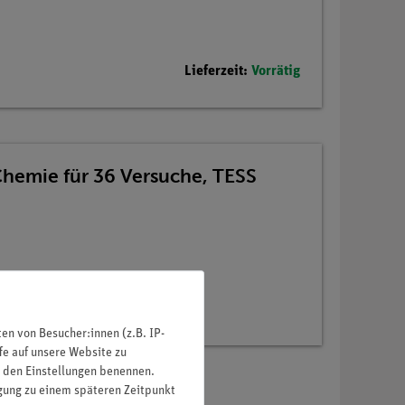
Lieferzeit:
Vorrätig
Chemie für 36 Versuche, TESS
n von Besucher:innen (z.B. IP-
fe auf unsere Website zu
in den Einstellungen benennen.
igung zu einem späteren Zeitpunkt