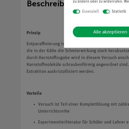
Beschreibung
zu ändern oder zu widerrufen. We
Essenziell
Statistik
Alle akzeptieren
Prinzip
Entparaffinierung ist ein wichtiges technisches Verf
die in der Kälte die Schmierwirkung stark herabsetz
durch Harnstoffzugabe wird in diesem Versuch anscha
Harnstoffmoleküle schraubenförmig angeordnet sind. 
Extraktion auskristallisiert werden.
Vorteile
Versuch ist Teil einer Komplettlösung mit zahl
Unterrichtsreihe
Experimentierliteratur für Schüler und Lehrer 