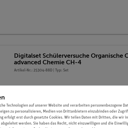
Digitalset Schülerversuche Organische 
advanced Chemie CH-4
Artikel-Nr.: 25304-88D | Typ: Set
en
che Technologien auf unserer Website und verarbeiten personenbezogene Date
zeigen zu personalisieren, Medien von Drittanbietern einzubinden oder Zugrif
g erfolgt erst durch gesetzte Cookies. Wir teilen Daten mit Dritten, die wir 
 abgelehnt werden. Sie haben das Recht, nicht einzuwilligen und die Einwill