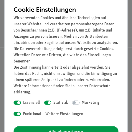
Material: Boro
Cookie Einstellungen
Wir verwenden Cookies und ähnliche Technologien auf
unserer Website und verarbeiten personenbezogene Daten
von Besucher:innen (z.B. IP-Adresse), um z.B. Inhalte und
Versandkostenfrei ab 300,- €
Anzeigen zu personalisieren, Medien von Drittanbietern
einzubinden oder Zugriffe auf unsere Website zu analysieren.
Die Datenverarbeitung erfolgt erst durch gesetzte Cookies.
Wir teilen Daten mit Dritten, die wir in den Einstellungen
benennen.
Die Zustimmung kann erteilt oder abgelehnt werden. Sie
haben das Recht, nicht einzuwilligen und die Einwilligung zu
Nach oben
einem späteren Zeitpunkt zu ändern oder zu widerrufen.
Weitere Informationen finden Sie in unserer
Daten­schutz­
erklärung
.
Informationen
Service
Essenziell
Statistik
Marketing
Funktional
Weitere Einstellungen
Unternehmen
Übersicht Service
Projekte und Lösungen
Beratung & Showroom
Alle akzeptieren