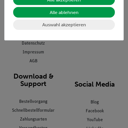
Presse
Inventarisierungs- &
Alle ablehnen
Einräumservice
Stellenangebote
Inbetriebnahme & Schulungen
Auswahl akzeptieren
Kontakt
Kundendienst
Hinweisgeberschutz
Datenschutz
Impressum
AGB
Download &
Support
Social Media
Bestellvorgang
Blog
Schnellbestellformular
Facebook
Zahlungsarten
YouTube