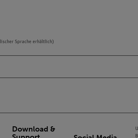
lischer Sprache erhältlich)
Download &
U
Support
Social Media
B