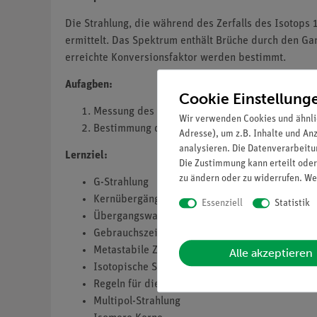
Die Strahlung, die während des Zerfalls des Isotops
ermittelt. Das Spektrum enthält Brüche durch den G
erreichte Konversionsfaktor werden bestimmt.
Aufagben:
Cookie Einstellung
Messung des g-Spektrum von 137 Cs mit einem S
Wir verwenden Cookies und ähnli
Bestimmung des Umrechnungsfaktors von dem 
Adresse), um z.B. Inhalte und An
analysieren. Die Datenverarbeitun
Lernziel:
Die Zustimmung kann erteilt oder
zu ändern oder zu widerrufen. We
G-Strahlung
Kernübergänge
Essenziell
Statistik
Übergangswahrscheinlichkeit
Gebrauchszeit
Metastabile Zustände
Alle akzeptieren
Isotopische Spinquantenzahlen
Regeln für die Auswahl
Multipol-Strahlung