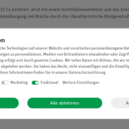
 137 Cs emittiert, wird mit einem Szintillationsdetektor und das E
ammaübergang und Brüche durch die charakteristische Röntgenstrahl
en
zintillationsdetektor.
che Technologien auf unserer Website und verarbeiten personenbezogene Date
137mBa angeregten Kern.
zeigen zu personalisieren, Medien von Drittanbietern einzubinden oder Zugrif
g erfolgt erst durch gesetzte Cookies. Wir teilen Daten mit Dritten, die wir 
 abgelehnt werden. Sie haben das Recht, nicht einzuwilligen und die Einwill
itere Informationen finden Sie in unserer
Daten­schutz­erklärung
.
Marketing
Funktional
Weitere Einstellungen
A
Alle ablehnen