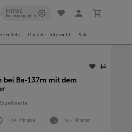
PHYWE
Bonusprogramm
he & Sets
Digitaler Unterricht
Sale
n bei Ba-137m mit dem
or
: Experimente
45+
Minuten
45+
Minuten