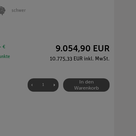
schwer
9.054,90 EUR
- €
nkte
10.775,33 EUR inkl. MwSt.
In den
Warenkorb