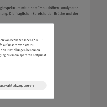
nergiespektrum mit einem Impulshöhen- Analysator
ung. Die fraglichen Bereiche der Brüche und der
n von Besucher:innen (z.B. IP-
fe auf unsere Website zu
in den Einstellungen benennen.
igung zu einem späteren Zeitpunkt
uswahl akzeptieren