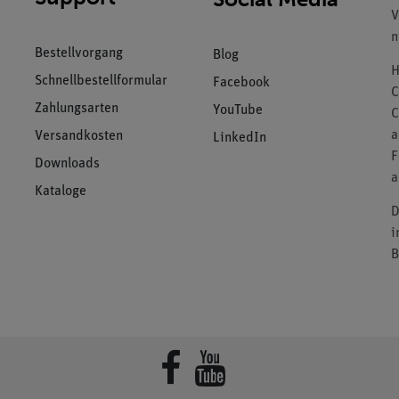
V
n
Bestellvorgang
Blog
H
Schnellbestellformular
Facebook
C
Zahlungsarten
YouTube
C
a
Versandkosten
LinkedIn
F
Downloads
a
Kataloge
D
i
B