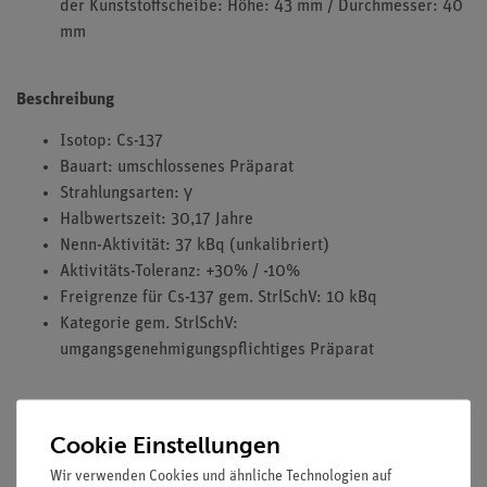
der Kunststoffscheibe: Höhe: 43 mm / Durchmesser: 40
mm
Beschreibung
Isotop: Cs-137
Bauart: umschlossenes Präparat
Strahlungsarten: γ
Halbwertszeit: 30,17 Jahre
Nenn-Aktivität: 37 kBq (unkalibriert)
Aktivitäts-Toleranz: +30% / -10%
Freigrenze für Cs-137 gem. StrlSchV: 10 kBq
Kategorie gem. StrlSchV:
umgangsgenehmigungspflichtiges Präparat
Vorschriften
Cookie Einstellungen
Die Aktivität dieses Präparats liegt oberhalb der in der
Wir verwenden Cookies und ähnliche Technologien auf
StrlSchV festgelegten Freigrenze (3,7-fache der aktuellen