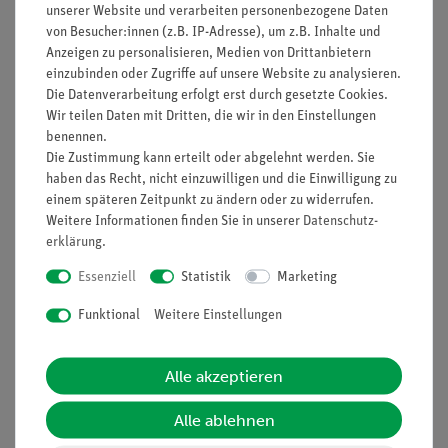
unserer Website und verarbeiten personenbezogene Daten
Freigrenze).
von Besucher:innen (z.B. IP-Adresse), um z.B. Inhalte und
In der Bundesrepublik Deutschland ist daher beim Umgang
Anzeigen zu personalisieren, Medien von Drittanbietern
mit diesem Präparat zwingend eine Genehmigung der
einzubinden oder Zugriffe auf unsere Website zu analysieren.
zuständigen Aufsichtsbehörden erforderlich. D.h. das
Die Datenverarbeitung erfolgt erst durch gesetzte Cookies.
Wir teilen Daten mit Dritten, die wir in den Einstellungen
Präparat kann nur bei Vorlage einer behördlichen
benennen.
Umgangsgenehmigung abgegeben werden.
Die Zustimmung kann erteilt oder abgelehnt werden. Sie
In anderen Ländern gelten andere behördliche Auflagen beim
haben das Recht, nicht einzuwilligen und die Einwilligung zu
Umgang mit radioaktiven Stoffen.
einem späteren Zeitpunkt zu ändern oder zu widerrufen.
Weitere Informationen finden Sie in unserer
Daten­schutz­
erklärung
.
Versuche
Essenziell
Statistik
Marketing
Funktional
Weitere Einstellungen
Media / Downloads
Alle akzeptieren
Versandkostenfrei ab 300,- €
Alle ablehnen