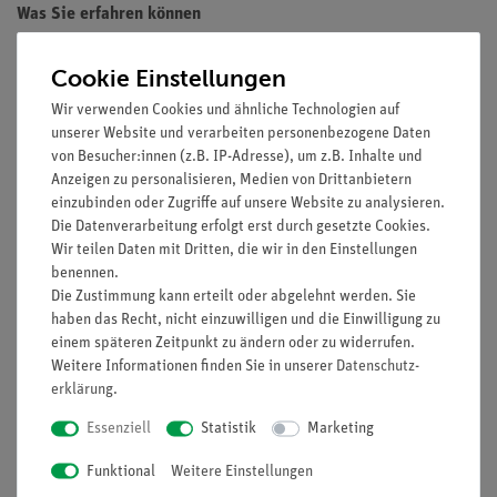
Was Sie erfahren können
Alkali-Organyle
Cookie Einstellungen
Lithium-Organyle
Wurtz-Synthese
Wir verwenden Cookies und ähnliche Technologien auf
unserer Website und verarbeiten personenbezogene Daten
Organometallische Verbindungen
von Besucher:innen (z.B. IP-Adresse), um z.B. Inhalte und
Anzeigen zu personalisieren, Medien von Drittanbietern
einzubinden oder Zugriffe auf unsere Website zu analysieren.
Vorteile
Die Datenverarbeitung erfolgt erst durch gesetzte Cookies.
Wir teilen Daten mit Dritten, die wir in den Einstellungen
Didaktisch anschauliches Laborgasometer
benennen.
Sichere Verbindung der Einzelteile durch GL-
Die Zustimmung kann erteilt oder abgelehnt werden. Sie
Verschraubungen
haben das Recht, nicht einzuwilligen und die Einwilligung zu
einem späteren Zeitpunkt zu ändern oder zu widerrufen.
Benötigtes Zubehör
Weitere Informationen finden Sie in unserer
Daten­schutz­
Präzisionswaage 620 g / 0,001 g
erklärung
.
Essenziell
Statistik
Marketing
Funktional
Weitere Einstellungen