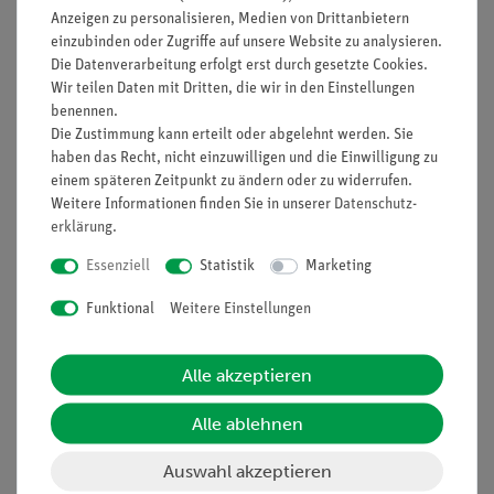
Anzeigen zu personalisieren, Medien von Drittanbietern
einzubinden oder Zugriffe auf unsere Website zu analysieren.
Nach oben
Die Datenverarbeitung erfolgt erst durch gesetzte Cookies.
Wir teilen Daten mit Dritten, die wir in den Einstellungen
benennen.
Die Zustimmung kann erteilt oder abgelehnt werden. Sie
Informationen
Service
haben das Recht, nicht einzuwilligen und die Einwilligung zu
einem späteren Zeitpunkt zu ändern oder zu widerrufen.
Weitere Informationen finden Sie in unserer
Daten­schutz­
Unternehmen
Übersicht Service
erklärung
.
Projekte und Lösungen
Beratung & Showroom
Essenziell
Statistik
Marketing
Presse
Inventarisierungs- &
Funktional
Weitere Einstellungen
Einräumservice
Stellenangebote
Inbetriebnahme & Schulungen
Kontakt
Alle akzeptieren
Kundendienst
Hinweisgeberschutz
Alle ablehnen
Datenschutz
Impressum
Auswahl akzeptieren
AGB