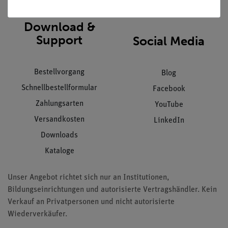
Download &
Support
Social Media
Bestellvorgang
Blog
Schnellbestellformular
Facebook
Zahlungsarten
YouTube
Versandkosten
LinkedIn
Downloads
Kataloge
Unser Angebot richtet sich nur an Institutionen,
Bildungseinrichtungen und autorisierte Vertragshändler. Kein
Verkauf an Privatpersonen und nicht autorisierte
Wiederverkäufer.