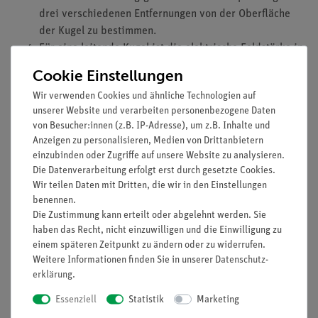
drei verschiedenen Entfernungen von der Oberfläche
der Kugel zu bestimmen.
Für eine leitende Kugel ist die elektrische Feldstärke in
Abhängigkeit des Abstandes von der Oberfläche der
Cookie Einstellungen
Kugel bei konstanter Ladespannung zu bestimmen.
Wir verwenden Cookies und ähnliche Technologien auf
Lernziele
unserer Website und verarbeiten personenbezogene Daten
von Besucher:innen (z.B. IP-Adresse), um z.B. Inhalte und
Elektrisches Feld
Anzeigen zu personalisieren, Medien von Drittanbietern
Feldstärke
einzubinden oder Zugriffe auf unsere Website zu analysieren.
Die Datenverarbeitung erfolgt erst durch gesetzte Cookies.
Elektrischer Fluss
Wir teilen Daten mit Dritten, die wir in den Einstellungen
Elektrische Ladung
benennen.
Gauß-Regel
Die Zustimmung kann erteilt oder abgelehnt werden. Sie
Oberflächenladungsdichte
haben das Recht, nicht einzuwilligen und die Einwilligung zu
Induktion
einem späteren Zeitpunkt zu ändern oder zu widerrufen.
magnetische Feldkonstante
Weitere Informationen finden Sie in unserer
Daten­schutz­
Kapazität
erklärung
.
Gradient
Essenziell
Statistik
Marketing
Bildladung