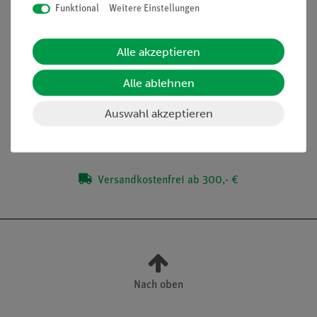
Elektrostatisches Potential
Funktional
Weitere Einstellungen
Potentialdifferenz
Alle akzeptieren
Lieferumfang
Alle ablehnen
Auswahl akzeptieren
Media / Downloads
Versandkostenfrei ab 300,- €
Nach oben