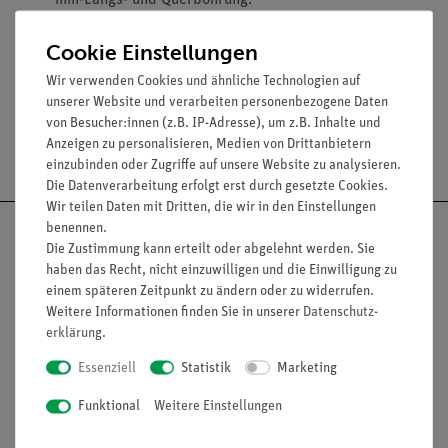
mm-Längs- und Querbohrung.
Länge: 20 cm.
Cookie Einstellungen
Stieldurchmesser: 10 mm.
Wir verwenden Cookies und ähnliche Technologien auf
unserer Website und verarbeiten personenbezogene Daten
von Besucher:innen (z.B. IP-Adresse), um z.B. Inhalte und
Anzeigen zu personalisieren, Medien von Drittanbietern
Versandkostenfrei ab 300,- €
einzubinden oder Zugriffe auf unsere Website zu analysieren.
Die Datenverarbeitung erfolgt erst durch gesetzte Cookies.
Wir teilen Daten mit Dritten, die wir in den Einstellungen
benennen.
Die Zustimmung kann erteilt oder abgelehnt werden. Sie
haben das Recht, nicht einzuwilligen und die Einwilligung zu
einem späteren Zeitpunkt zu ändern oder zu widerrufen.
Nach oben
Weitere Informationen finden Sie in unserer
Daten­schutz­
erklärung
.
Essenziell
Statistik
Marketing
Informationen
Service
Funktional
Weitere Einstellungen