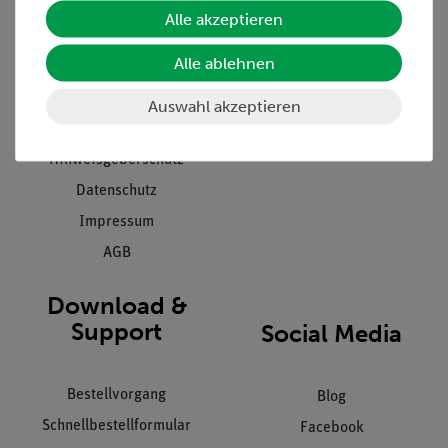
Unternehmen
Übersicht Service
Alle akzeptieren
Projekte und Lösungen
Beratung & Showroom
Alle ablehnen
Presse
Inventarisierungs- &
Einräumservice
Stellenangebote
Auswahl akzeptieren
Inbetriebnahme & Schulungen
Kontakt
Kundendienst
Hinweisgeberschutz
Datenschutz
Impressum
AGB
Download &
Support
Social Media
Bestellvorgang
Blog
Schnellbestellformular
Facebook