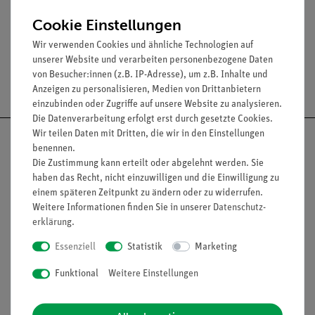
behandelt werden.
Cookie Einstellungen
Wir verwenden Cookies und ähnliche Technologien auf
unserer Website und verarbeiten personenbezogene Daten
von Besucher:innen (z.B. IP-Adresse), um z.B. Inhalte und
Versandkostenfrei ab 300,- €
Anzeigen zu personalisieren, Medien von Drittanbietern
einzubinden oder Zugriffe auf unsere Website zu analysieren.
Die Datenverarbeitung erfolgt erst durch gesetzte Cookies.
Wir teilen Daten mit Dritten, die wir in den Einstellungen
benennen.
Die Zustimmung kann erteilt oder abgelehnt werden. Sie
haben das Recht, nicht einzuwilligen und die Einwilligung zu
Nach oben
einem späteren Zeitpunkt zu ändern oder zu widerrufen.
Weitere Informationen finden Sie in unserer
Daten­schutz­
erklärung
.
Informationen
Service
Essenziell
Statistik
Marketing
Funktional
Weitere Einstellungen
Unternehmen
Übersicht Service