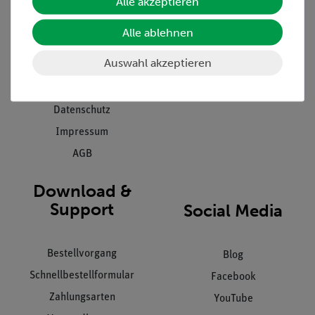
Alle akzeptieren
Projekte und Lösungen
Beratung & Showroom
Presse
Inventarisierungs- &
Alle ablehnen
Einräumservice
Stellenangebote
Auswahl akzeptieren
Inbetriebnahme & Schulungen
Kontakt
Kundendienst
Hinweisgeberschutz
Datenschutz
Impressum
AGB
Download &
Support
Social Media
Bestellvorgang
Blog
Schnellbestellformular
Facebook
Zahlungsarten
YouTube