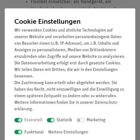
Flexibel einsetzbar: als Handgerät, am
Handgelenk oder magnetisch direkt an der
Messstation – immer genau da, wo Sie es
Cookie Einstellungen
brauchen.
Wir verwenden Cookies und ähnliche Technologien auf
Für den Schulalltag gemacht: bis zu 8
unserer Website und verarbeiten personenbezogene Daten
Stunden Akkulaufzeit und
von Besucher:innen (z.B. IP-Adresse), um z.B. Inhalte und
energiesparendes Bluetooth 5.1 für einen
Anzeigen zu personalisieren, Medien von Drittanbietern
ganzen Unterrichtstag.
einzubinden oder Zugriffe auf unsere Website zu analysieren.
Die Datenverarbeitung erfolgt erst durch gesetzte Cookies.
Ausstattung und technische Daten
Wir teilen Daten mit Dritten, die wir in den Einstellungen
benennen.
Display: 128 x 64 Pixel
Die Zustimmung kann erteilt oder abgelehnt werden. Sie
Abmessungen: 51 mm x 33 mm x 16 mm
haben das Recht, nicht einzuwilligen und die Einwilligung zu
Akku: 250 mAh Lithium-Ionen, Laufzeit ca.
einem späteren Zeitpunkt zu ändern oder zu widerrufen.
8 Std.
Weitere Informationen finden Sie in unserer
Daten­schutz­
Reichweite: bis zu 30 m
erklärung
.
Verbindung: Bluetooth 5.1
Essenziell
Statistik
Marketing
Magnetische Rückseite
Funktional
Weitere Einstellungen
Aktuell unterstützte Cobra SMARTsense Sensoren