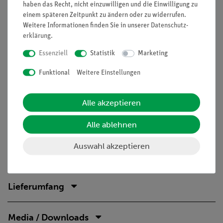
haben das Recht, nicht einzuwilligen und die Einwilligung zu
Kollektor ohne Glasplatte, kaltem Luftstrom ausgesetzt
einem späteren Zeitpunkt zu ändern oder zu widerrufen.
Weitere Informationen finden Sie in unserer
Daten­schutz­
Lernziele
erklärung
.
Absorption
Essenziell
Statistik
Marketing
Wärmestrahlung
Treibhauseffekt
Funktional
Weitere Einstellungen
Konvektion
Wärmeleitung
Alle akzeptieren
Kollektor-Gleichungen
Wirkungsgrad
Alle ablehnen
Energieobergrenze
Auswahl akzeptieren
Lieferumfang
Media / Downloads