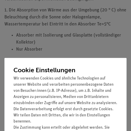
1. Die Absorption von Wärme aus der Umgebung (20 ° C) ohne
Beleuchtung durch die Sonne oder Halogenlampe,
Wassertemperatur bei Eintritt in den Absorber Te=5°C
Absorber mit Isolierung und Glasplatte (vollständiger
Kollektor)
Nur Absorber
2. Beleuchtung mit Halogenlampe. Wassertemperatur Te=20 °
C.
Cookie Einstellungen
Wir verwenden Cookies und ähnliche Technologien auf
Vollständiger Kollektor
unserer Website und verarbeiten personenbezogene Daten
Kollektor ohne Glasplatte
von Besucher:innen (z.B. IP-Adresse), um z.B. Inhalte und
3. Beleuchtung mit Halogenlampe. Wassertemperatur Te= 50 °
Anzeigen zu personalisieren, Medien von Drittanbietern
einzubinden oder Zugriffe auf unsere Website zu analysieren.
C.
Die Datenverarbeitung erfolgt erst durch gesetzte Cookies.
Vollständiger Kollektor
Wir teilen Daten mit Dritten, die wir in den Einstellungen
benennen.
Vollständiger Kollektor, kaltem Luftstrom ausgesetzt
Die Zustimmung kann erteilt oder abgelehnt werden. Sie
Kollektor ohne Glasplatte