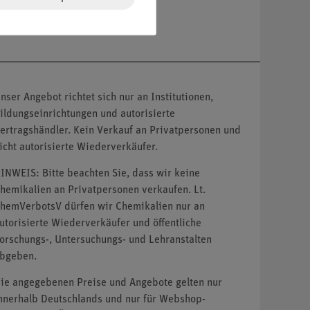
nser Angebot richtet sich nur an Institutionen,
ildungseinrichtungen und autorisierte
ertragshändler. Kein Verkauf an Privatpersonen und
icht autorisierte Wiederverkäufer.
INWEIS: Bitte beachten Sie, dass wir keine
hemikalien an Privatpersonen verkaufen. Lt.
hemVerbotsV dürfen wir Chemikalien nur an
utorisierte Wiederverkäufer und öffentliche
orschungs-, Untersuchungs- und Lehranstalten
bgeben.
ie angegebenen Preise und Angebote gelten nur
nnerhalb Deutschlands und nur für Webshop-