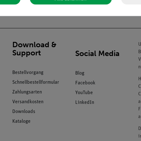
ker
Download &
U
Support
Social Media
B
V
n
Bestellvorgang
Blog
H
Schnellbestellformular
Facebook
C
Zahlungsarten
YouTube
C
a
Versandkosten
LinkedIn
F
Downloads
a
Kataloge
D
i