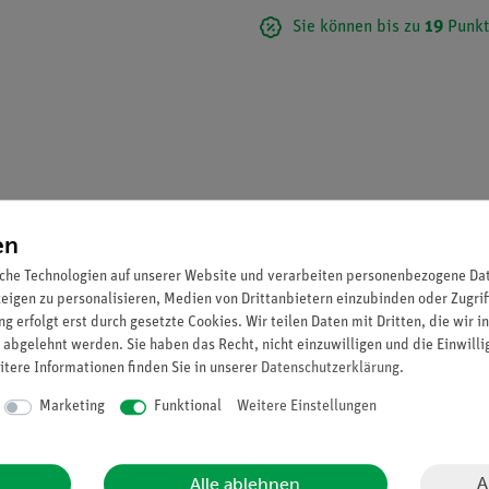
Sie können bis zu
19
Punkt
en
che Technologien auf unserer Website und verarbeiten personenbezogene Date
zeigen zu personalisieren, Medien von Drittanbietern einzubinden oder Zugrif
g erfolgt erst durch gesetzte Cookies. Wir teilen Daten mit Dritten, die wir 
 Überhitzungsschutz. Bei Tauchsiedern spricht bei Überhitzung au
 abgelehnt werden. Sie haben das Recht, nicht einzuwilligen und die Einwill
den eine Schmelzsicherung an, wodurch das Gerät seine Funktion v
itere Informationen finden Sie in unserer
Daten­schutz­erklärung
.
Marketing
Funktional
Weitere Einstellungen
A
Alle ablehnen