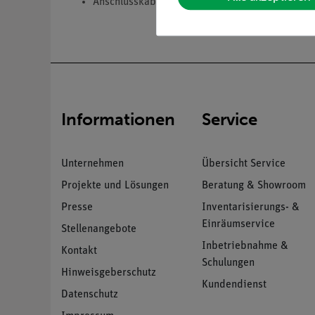
Anschlusskabel (80 cm) mit Schutzkontaktstec
Informationen
Service
Unternehmen
Übersicht Service
Projekte und Lösungen
Beratung & Showroom
Presse
Inventarisierungs- &
Einräumservice
Stellenangebote
Inbetriebnahme &
Kontakt
Schulungen
Hinweisgeberschutz
Kundendienst
Datenschutz