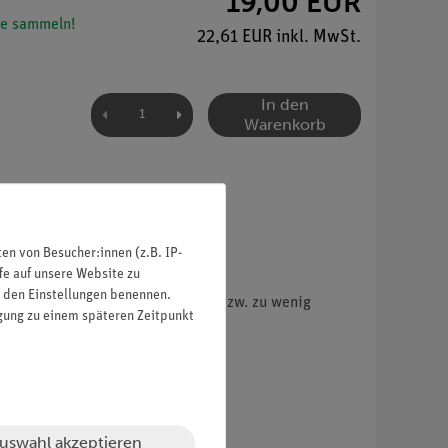
19,00 EUR
e sammeln!
22,61 EUR inkl. MwSt.
In den
Warenkorb
n von Besucher:innen (z.B. IP-
fe auf unsere Website zu
in den Einstellungen benennen.
fgrund des Betriebs ohne Wasser bzw. zu wenig
igung zu einem späteren Zeitpunkt
erliert.
uswahl akzeptieren