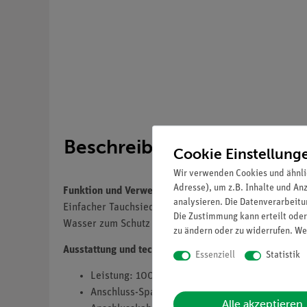
Beschreibung
Cookie Einstellung
Wir verwenden Cookies und ähnli
Adresse), um z.B. Inhalte und An
Funktion und Verwendung
analysieren. Die Datenverarbeitun
Einfacher Tauchsieder mit Schutzkontakt-Stecker und
Die Zustimmung kann erteilt oder
Wasser zum Schutz vor Brand oder weiteren Sachschä
zu ändern oder zu widerrufen. We
Ausstattung und technische Daten
Essenziell
Statistik
Leistung: 1000 W
Anschluss-Spannung: 220...250 V -/~
Alle akzeptieren