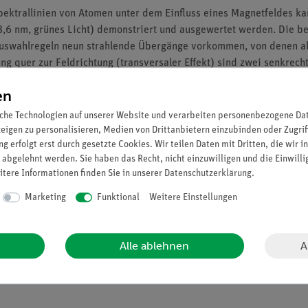
Spektrallinien von Atomen unter dem Einfluss eines Magnetfeldes k
8,6 nm, grünes Licht) demonstriert und ausgewertet werden. Die be
 Auswahlregeln neun strahlende Übergänge vorkommen, von denen al
g quer zur Feldrichtung (transversaler Effekt) sind zwei senkrecht 
ldrichtung (longitudinaler Effekt) 2 zirkular polarisierte Linien 
en
etons µB ermittelt werden. Mit Hilfeeines hochauflösenden Fabry-
reiche Ringe zu beobachten.
che Technologien auf unserer Website und verarbeiten personenbezogene Date
zeigen zu personalisieren, Medien von Drittanbietern einzubinden oder Zugrif
g erfolgt erst durch gesetzte Cookies. Wir teilen Daten mit Dritten, die wir 
 abgelehnt werden. Sie haben das Recht, nicht einzuwilligen und die Einwill
lbstgemachtes Teleskop die Aufspaltung der zentralen Linie in ver
itere Informationen finden Sie in unserer
Daten­schutz­erklärung
.
e gemessen.
Marketing
Funktional
Weitere Einstellungen
 aus den Ergebnissen der Nummer 1.
s emittiert, wird qualitativ untersucht.
A
Alle ablehnen