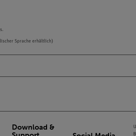
s.
lischer Sprache erhältlich)
Download &
U
Support
Social Media
B