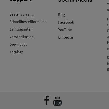
V
n
Bestellvorgang
Blog
H
Schnellbestellformular
Facebook
C
Zahlungsarten
YouTube
C
a
Versandkosten
LinkedIn
F
Downloads
a
Kataloge
D
i
B