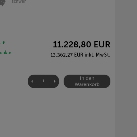
schwer
11.228,80 EUR
- €
unkte
13.362,27 EUR inkl. MwSt.
In den
Warenkorb