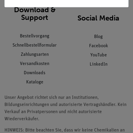
Download &
Support
Social Media
Bestellvorgang
Blog
Schnellbestellformular
Facebook
Zahlungsarten
YouTube
Versandkosten
LinkedIn
Downloads
Kataloge
Unser Angebot richtet sich nur an Institutionen,
Bildungseinrichtungen und autorisierte Vertragshändler. Kein
Verkauf an Privatpersonen und nicht autorisierte
Wiederverkäufer.
HINWEIS: Bitte beachten Sie, dass wir keine Chemikalien an