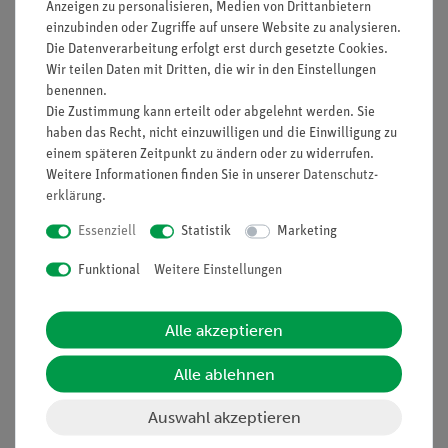
Anzeigen zu personalisieren, Medien von Drittanbietern
Nach oben
einzubinden oder Zugriffe auf unsere Website zu analysieren.
Die Datenverarbeitung erfolgt erst durch gesetzte Cookies.
Wir teilen Daten mit Dritten, die wir in den Einstellungen
benennen.
Informationen
Service
Die Zustimmung kann erteilt oder abgelehnt werden. Sie
haben das Recht, nicht einzuwilligen und die Einwilligung zu
einem späteren Zeitpunkt zu ändern oder zu widerrufen.
Weitere Informationen finden Sie in unserer
Daten­schutz­
Unternehmen
Übersicht Service
erklärung
.
Projekte und Lösungen
Beratung & Showroom
Essenziell
Statistik
Marketing
Presse
Inventarisierungs- &
Einräumservice
Funktional
Weitere Einstellungen
Stellenangebote
Inbetriebnahme & Schulungen
Kontakt
Kundendienst
Alle akzeptieren
Hinweisgeberschutz
Datenschutz
Alle ablehnen
Impressum
Auswahl akzeptieren
AGB