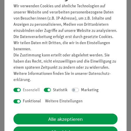
Wir verwenden Cookies und ähnliche Technologien auf
Brennweite
unserer Website und verarbeiten personenbezogene Daten
Teleskope
von Besucher:innen (z.B. IP-Adresse), um z.B. Inhalte und
Mikroskop
Anzeigen zu personalisieren, Medien von Drittanbietern
Optischer Strahlengang
einzubinden oder Zugriffe auf unsere Website zu analysieren.
Konvexe Linse
Die Datenverarbeitung erfolgt erst durch gesetzte Cookies.
Konkave Linse
Wir teilen Daten mit Dritten, die wir in den Einstellungen
Reales Bild
benennen.
Die Zustimmung kann erteilt oder abgelehnt werden. Sie
Virtuelles Bild
haben das Recht, nicht einzuwilligen und die Einwilligung zu
(Bitte beachten: Versuchsbeschreibung nur in englischer
einem späteren Zeitpunkt zu ändern oder zu widerrufen.
Sprache erhältlich)
Weitere Informationen finden Sie in unserer
Daten­schutz­
erklärung
.
Essenziell
Statistik
Marketing
Lieferumfang
Funktional
Weitere Einstellungen
Media / Downloads
Alle akzeptieren