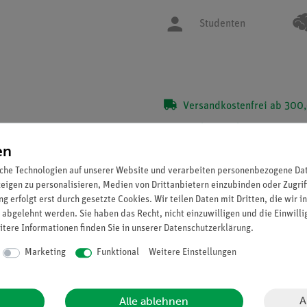
Studenten
Versandkostenfrei ab 300,
Sie können bis zu
2.219
Pu
sammeln!
en
che Technologien auf unserer Website und verarbeiten personenbezogene Date
zeigen zu personalisieren, Medien von Drittanbietern einzubinden oder Zugrif
g erfolgt erst durch gesetzte Cookies. Wir teilen Daten mit Dritten, die wir 
 abgelehnt werden. Sie haben das Recht, nicht einzuwilligen und die Einwill
itere Informationen finden Sie in unserer
Daten­schutz­erklärung
.
Marketing
Funktional
Weitere Einstellungen
A
Alle ablehnen