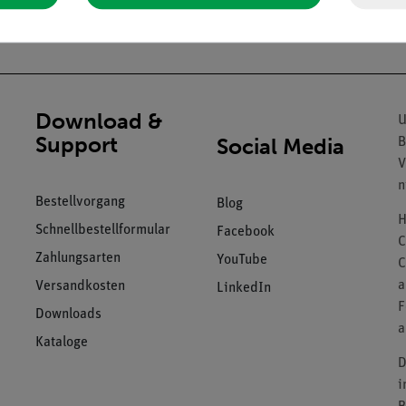
Download &
U
Support
Social Media
B
V
n
Bestellvorgang
Blog
H
Schnellbestellformular
Facebook
C
Zahlungsarten
YouTube
C
a
Versandkosten
LinkedIn
F
Downloads
a
Kataloge
D
i