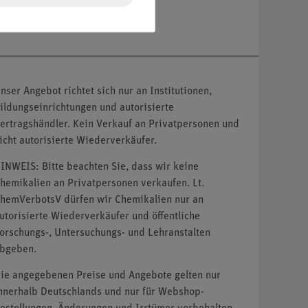
nser Angebot richtet sich nur an Institutionen,
ildungseinrichtungen und autorisierte
ertragshändler. Kein Verkauf an Privatpersonen und
icht autorisierte Wiederverkäufer.
INWEIS: Bitte beachten Sie, dass wir keine
hemikalien an Privatpersonen verkaufen. Lt.
hemVerbotsV dürfen wir Chemikalien nur an
utorisierte Wiederverkäufer und öffentliche
orschungs-, Untersuchungs- und Lehranstalten
bgeben.
ie angegebenen Preise und Angebote gelten nur
nnerhalb Deutschlands und nur für Webshop-