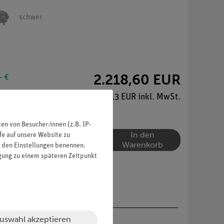
schwer
2.218,60 EUR
- €
nkte
2.640,13 EUR inkl. MwSt.
n von Besucher:innen (z.B. IP-
In den
fe auf unsere Website zu
Warenkorb
in den Einstellungen benennen.
igung zu einem späteren Zeitpunkt
uswahl akzeptieren