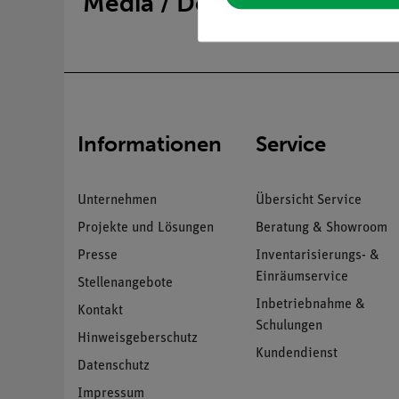
Media / Downloads
Informationen
Service
Unternehmen
Übersicht Service
Projekte und Lösungen
Beratung & Showroom
Presse
Inventarisierungs- &
Einräumservice
Stellenangebote
Inbetriebnahme &
Kontakt
Schulungen
Hinweisgeberschutz
Kundendienst
Datenschutz
Impressum