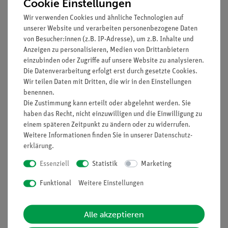
Cookie Einstellungen
Wir verwenden Cookies und ähnliche Technologien auf
Wird ein massiver Körper aus leitendem Material durch ein
unserer Website und verarbeiten personenbezogene Daten
Magnetfeld bewegt, so werden Wirbelströme induziert. Nach
von Besucher:innen (z.B. IP-Adresse), um z.B. Inhalte und
der Lenzschen Regel wirkt dann auf den Körper eine Kraft, die
Anzeigen zu personalisieren, Medien von Drittanbietern
der Ursache der Wirbelströme, also der Bewegung des
einzubinden oder Zugriffe auf unsere Website zu analysieren.
Pendels, entgegengesetzt ist. Die Bremswirkung nimmt mit
Die Datenverarbeitung erfolgt erst durch gesetzte Cookies.
der Stärke des Magnetfeldes zu. Die Unterteilung des Körpers
Wir teilen Daten mit Dritten, die wir in den Einstellungen
durch Schlitze vermindert die Ausbildung der Wirbelströme.
benennen.
Die Zustimmung kann erteilt oder abgelehnt werden. Sie
Vorteile
haben das Recht, nicht einzuwilligen und die Einwilligung zu
einem späteren Zeitpunkt zu ändern oder zu widerrufen.
Anschauliche Demonstration dank großer Geräte
Weitere Informationen finden Sie in unserer
Daten­schutz­
Einfacher und stabiler Aufbau
erklärung
.
Essenziell
Statistik
Marketing
Lieferumfang
Funktional
Weitere Einstellungen
Media / Downloads
Alle akzeptieren