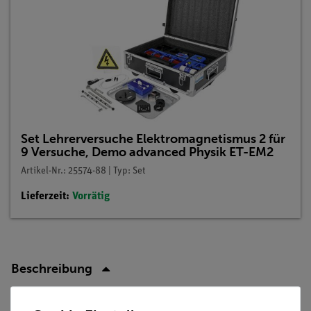
Set Lehrerversuche Elektromagnetismus 2 für
9 Versuche, Demo advanced Physik ET-EM2
Artikel-Nr.: 25574-88 | Typ: Set
Lieferzeit:
Vorrätig
Beschreibung
Prinzip