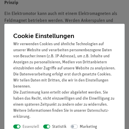
Prinzip
Ein Elektromotor kann auch mit einem Elektromagneten als
Feldmagnet betrieben werden. Werden Ankerspulen und
Feldspulen in Reihe geschaltet, dann handelt es sich um einen
Cookie Einstellungen
Hauptschlussmotor. Die Eigenschaften dieses Motors werden
untersucht indem der Drehsinn beobachtet und die
Wir verwenden Cookies und ähnliche Technologien auf
Stromstärke gemessen wird.
unserer Website und verarbeiten personenbezogene Daten
von Besucher:innen (z.B. IP-Adresse), um z.B. Inhalte und
Vorteile
Anzeigen zu personalisieren, Medien von Drittanbietern
einzubinden oder Zugriffe auf unsere Website zu analysieren.
Besonders verständliche und didaktisch aufbereitete
Die Datenverarbeitung erfolgt erst durch gesetzte Cookies.
Versuchsbeschreibung (Alltagsbezug etc.) inkl.
Wir teilen Daten mit Dritten, die wir in den Einstellungen
Protokollfragen
benennen.
Die Zustimmung kann erteilt oder abgelehnt werden. Sie
Zukunftsorientiert unterrichten: Einbindung in den
haben das Recht, nicht einzuwilligen und die Einwilligung zu
digitalen naturwissenschaftlichen Unterricht
einem späteren Zeitpunkt zu ändern oder zu widerrufen.
Weitere Informationen finden Sie in unserer
Daten­schutz­
Erhöhte Motivation bei Schüler/innen durch Nutzung der
erklärung
.
intuitiven measureAPP
Essenziell
Statistik
Marketing