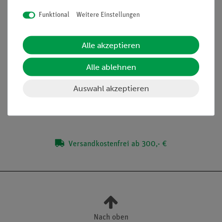
Steigerung der Medienkompetenz
Funktional
Weitere Einstellungen
Anschauliche Demonstration dank großer Geräte
Einfacher und stabiler Aufbau
Alle akzeptieren
Alle ablehnen
Lieferumfang
Auswahl akzeptieren
Media / Downloads
Versandkostenfrei ab 300,- €
Nach oben