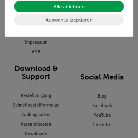
Einräumservice
Stellenangebote
Alle ablehnen
Inbetriebnahme & Schulungen
Kontakt
Auswahl akzeptieren
Kundendienst
Hinweisgeberschutz
Datenschutz
Impressum
AGB
Download &
Support
Social Media
Bestellvorgang
Blog
Schnellbestellformular
Facebook
Zahlungsarten
YouTube
Versandkosten
LinkedIn
Downloads