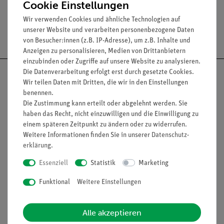
Cookie Einstellungen
Wir verwenden Cookies und ähnliche Technologien auf
unserer Website und verarbeiten personenbezogene Daten
Versandkostenfrei ab 300,- €
von Besucher:innen (z.B. IP-Adresse), um z.B. Inhalte und
Anzeigen zu personalisieren, Medien von Drittanbietern
einzubinden oder Zugriffe auf unsere Website zu analysieren.
Die Datenverarbeitung erfolgt erst durch gesetzte Cookies.
Wir teilen Daten mit Dritten, die wir in den Einstellungen
benennen.
Die Zustimmung kann erteilt oder abgelehnt werden. Sie
Nach oben
haben das Recht, nicht einzuwilligen und die Einwilligung zu
einem späteren Zeitpunkt zu ändern oder zu widerrufen.
Weitere Informationen finden Sie in unserer
Daten­schutz­
erklärung
.
Informationen
Service
Essenziell
Statistik
Marketing
Funktional
Weitere Einstellungen
Unternehmen
Übersicht Service
Projekte und Lösungen
Beratung & Showroom
Alle akzeptieren
Presse
Inventarisierungs- &