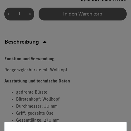
In den Warenkorb
Beschreibung
Funktion und Verwendung
Reagenzglasbürste
mit Wollkopf
Ausstattung und technische Daten
gedrehte Bürste
Bürstenkopf: Wollkopf
Durchmesser: 30 mm
Griff: gedrehte Öse
Gesamtlänge: 270 mm