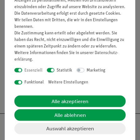
Anzeigen zu personalisieren, Medien von Drittanbietern
HINWEIS: Bitte beachten sie, dass wir keine Chemikalien an
einzubinden oder Zugriffe auf unsere Website zu analysieren.
Privatpersonen verkaufen. Lt. ChemVerbotsV geben wir
Die Datenverarbeitung erfolgt erst durch gesetzte Cookies.
Chemikalien nur an Wiederverkäufer, berufsmässige
Wir teilen Daten mit Dritten, die wir in den Einstellungen
benennen.
Verwender und öffentliche Forschungs- Untersuchungs und
Die Zustimmung kann erteilt oder abgelehnt werden. Sie
Lehranstalten ab.
haben das Recht, nicht einzuwilligen und die Einwilligung zu
einem späteren Zeitpunkt zu ändern oder zu widerrufen.
Weitere Informationen finden Sie in unserer
Daten­schutz­
erklärung
.
Media / Downloads
Essenziell
Statistik
Marketing
Funktional
Weitere Einstellungen
Versandkostenfrei ab 300,- €
Alle akzeptieren
Alle ablehnen
Auswahl akzeptieren