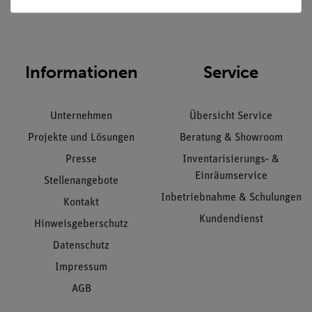
Nach oben
Informationen
Service
Unternehmen
Übersicht Service
Projekte und Lösungen
Beratung & Showroom
Presse
Inventarisierungs- &
Einräumservice
Stellenangebote
Inbetriebnahme & Schulungen
Kontakt
Kundendienst
Hinweisgeberschutz
Datenschutz
Impressum
AGB