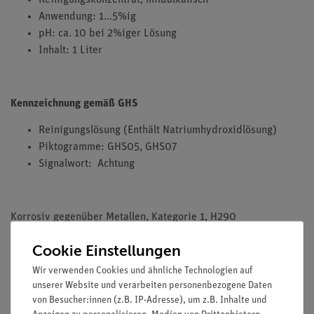
Reinigungskonzentrat, mildalkalisch
Anwendung: 1...5%ig
pH: ca. 10 bei 2%iger Lösung
Inhalt: 1 Liter
Kennzeichnung gemäß GHS
Reinigungslösung (Enthält Natriumhydroxidlösung)
Piktogramme: GHS05, GHS07
Signalwort: Achtung
Korrosiv gegenüber Metallen, Kategorie 1, H290
Ätzwirkung auf die Haut, Kategorie 1A, H314
Cookie Einstellungen
Wir verwenden Cookies und ähnliche Technologien auf
unserer Website und verarbeiten personenbezogene Daten
von Besucher:innen (z.B. IP-Adresse), um z.B. Inhalte und