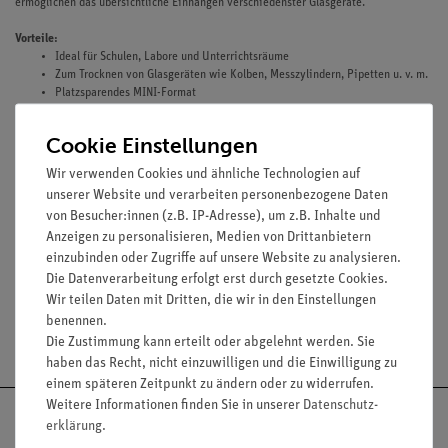
ermöglichen das übersichtliche Einhängen verschiedenster Glasgeräte.
Vorteile:
Ideal für Schulen, Labore und Unterrichtsräume
Zum Trocknen von Glasgeräten wie Kolben, Messzylindern, Pipetten u. v. m.
Platzsparendes MINI-Format
Passt je nach Glasprodukt auch in Schränke
Stabile, langlebige Ausführung
Cookie Einstellungen
Mit praktischer Auffangschale
Ordnungsgemäße und hygienische Aufbewahrung
Wir verwenden Cookies und ähnliche Technologien auf
unserer Website und verarbeiten personenbezogene Daten
von Besucher:innen (z.B. IP-Adresse), um z.B. Inhalte und
Maße:
ca. 20 x 30 cm (Höhe)
(je nach eingesetztem Glasprodukt variabel)
Anzeigen zu personalisieren, Medien von Drittanbietern
einzubinden oder Zugriffe auf unsere Website zu analysieren.
Die Datenverarbeitung erfolgt erst durch gesetzte Cookies.
Wir teilen Daten mit Dritten, die wir in den Einstellungen
benennen.
Versandkostenfrei ab 300,- €
Die Zustimmung kann erteilt oder abgelehnt werden. Sie
haben das Recht, nicht einzuwilligen und die Einwilligung zu
einem späteren Zeitpunkt zu ändern oder zu widerrufen.
Weitere Informationen finden Sie in unserer
Daten­schutz­
erklärung
.