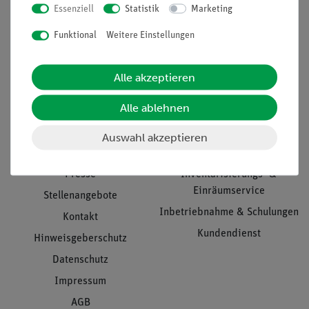
Essenziell
Statistik
Marketing
Nach oben
Funktional
Weitere Einstellungen
Alle akzeptieren
Informationen
Service
Alle ablehnen
Unternehmen
Übersicht Service
Auswahl akzeptieren
Projekte und Lösungen
Beratung & Showroom
Presse
Inventarisierungs- &
Einräumservice
Stellenangebote
Inbetriebnahme & Schulungen
Kontakt
Kundendienst
Hinweisgeberschutz
Datenschutz
Impressum
AGB