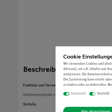
Cookie Einstellung
Wir verwenden Cookies und ähnli
Beschreibung
Adresse), um z.B. Inhalte und An
analysieren. Die Datenverarbeitun
Die Zustimmung kann erteilt oder
zu ändern oder zu widerrufen. We
Funktion und Verwendung
Essenziell
Statistik
Gefahrensymbole zur Kennzeichnung von Gefahrstof
Vorteile
Alle akzeptieren