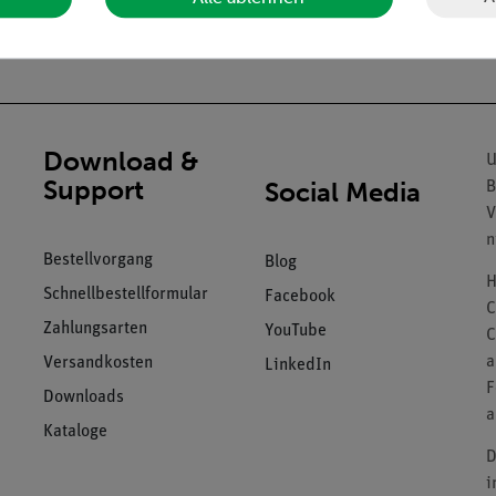
ol und rotem auf der Spitze stehendem quadratischen Rahmen bzw
Download &
U
Support
Social Media
B
V
n
Bestellvorgang
Blog
H
Schnellbestellformular
Facebook
C
Zahlungsarten
YouTube
C
a
Versandkosten
LinkedIn
F
Downloads
a
Kataloge
D
i