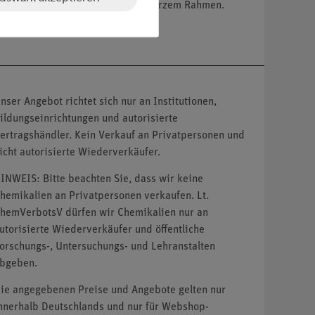
. mit schwarzer Schrift und schwarzem Rahmen.
nser Angebot richtet sich nur an Institutionen,
ildungseinrichtungen und autorisierte
ertragshändler. Kein Verkauf an Privatpersonen und
icht autorisierte Wiederverkäufer.
INWEIS: Bitte beachten Sie, dass wir keine
hemikalien an Privatpersonen verkaufen. Lt.
hemVerbotsV dürfen wir Chemikalien nur an
utorisierte Wiederverkäufer und öffentliche
orschungs-, Untersuchungs- und Lehranstalten
bgeben.
ie angegebenen Preise und Angebote gelten nur
nnerhalb Deutschlands und nur für Webshop-