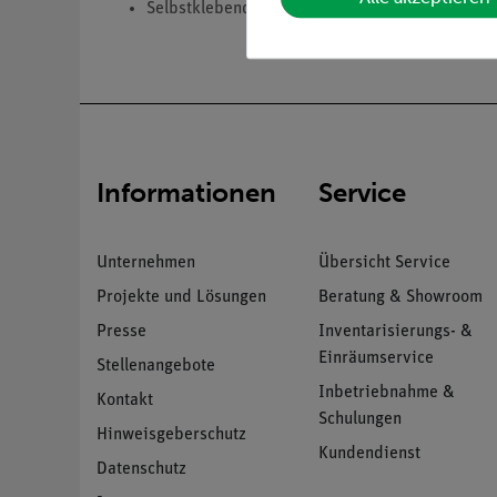
Selbstklebendes Etiketten mit schwarzem Symb
Informationen
Service
Unternehmen
Übersicht Service
Projekte und Lösungen
Beratung & Showroom
Presse
Inventarisierungs- &
Einräumservice
Stellenangebote
Inbetriebnahme &
Kontakt
Schulungen
Hinweisgeberschutz
Kundendienst
Datenschutz