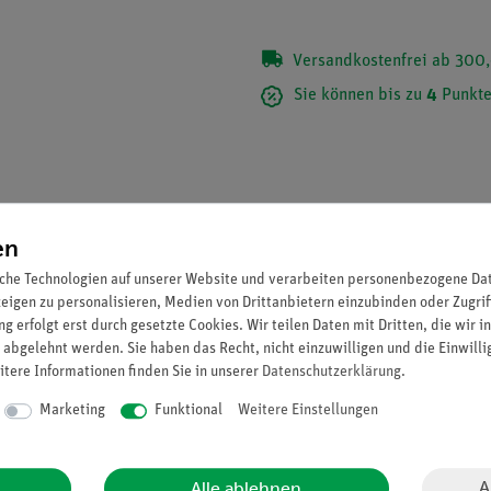
Versandkostenfrei ab 300,
Sie können bis zu
4
Punkte
en
che Technologien auf unserer Website und verarbeiten personenbezogene Date
zeigen zu personalisieren, Medien von Drittanbietern einzubinden oder Zugrif
g erfolgt erst durch gesetzte Cookies. Wir teilen Daten mit Dritten, die wir 
 abgelehnt werden. Sie haben das Recht, nicht einzuwilligen und die Einwill
itere Informationen finden Sie in unserer
Daten­schutz­erklärung
.
Marketing
Funktional
Weitere Einstellungen
fen gemäß CLP-Verordnung basierend auf Empfehlungen des GHS-Sy
A
Alle ablehnen