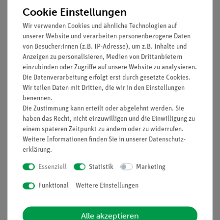
Cookie Einstellungen
Wir verwenden Cookies und ähnliche Technologien auf
unserer Website und verarbeiten personenbezogene Daten
von Besucher:innen (z.B. IP-Adresse), um z.B. Inhalte und
Anzeigen zu personalisieren, Medien von Drittanbietern
einzubinden oder Zugriffe auf unsere Website zu analysieren.
Die Datenverarbeitung erfolgt erst durch gesetzte Cookies.
Artikel-Nr.:
3BS-1000333
Artikel-Nr.:
3BS-1000343
Wir teilen Daten mit Dritten, die wir in den Einstellungen
Schwangerschaftsbeck
Brust-Tastmodell zum
benennen.
en, 3-teilig
Umhängen
Die Zustimmung kann erteilt oder abgelehnt werden. Sie
haben das Recht, nicht einzuwilligen und die Einwilligung zu
einem späteren Zeitpunkt zu ändern oder zu widerrufen.
549,00 €
1.189,00 €
Weitere Informationen finden Sie in unserer
Daten­schutz­
erklärung
.
Essenziell
Statistik
Marketing
Funktional
Weitere Einstellungen
Alle akzeptieren