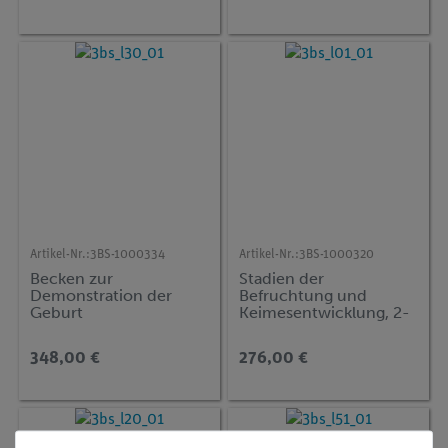
Artikel-Nr.:
3BS-1000334
Artikel-Nr.:
3BS-1000320
Becken zur
Stadien der
Demonstration der
Befruchtung und
Geburt
Keimesentwicklung, 2-
fache Vergrößerung
348,00 €
276,00 €