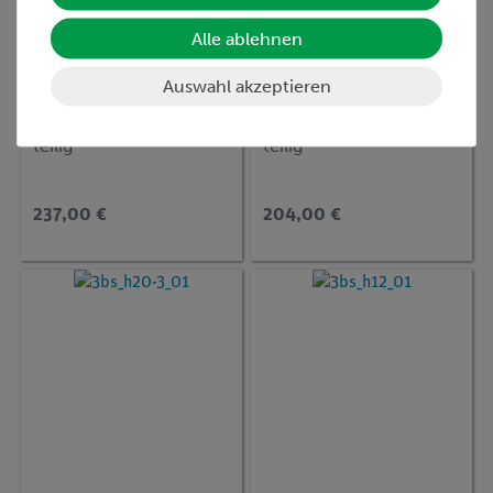
Alle ablehnen
Auswahl akzeptieren
Artikel-Nr.:
3BS-1000285
Artikel-Nr.:
3BS-1000281
Weibliches Becken, 3-
Weibliches Becken, 2-
teilig
teilig
237,00 €
204,00 €