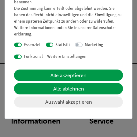
Innere Harnröhrenmündung
benennen.
Die Zustimmung kann erteilt oder abgelehnt werden. Sie
_x000D_
haben das Recht, nicht einzuwilligen und die Einwilligung zu
Endfaden des Rückenmarks
einem späteren Zeitpunkt zu ändern oder zu widerrufen.
Weitere Informationen finden Sie in unserer
Daten­schutz­
erklärung
.
Essenziell
Statistik
Marketing
Versandkostenfrei ab 300,- €
Funktional
Weitere Einstellungen
Alle akzeptieren
Alle ablehnen
Nach oben
Auswahl akzeptieren
Informationen
Service