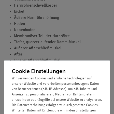
Harnröhrenschwellkörper
Eichel
Äußere Harnröhrenöffnung
Hoden
Nebenhoden
Membranöser Teil der Harnröhre
Tiefer, querverlaufender Damm-Muskel
Äußerer Afterschließmuskel
After
Innerer Afterschließmuskel
Band zwischen After und Steißbein
Cookie Einstellungen
Erweiterter Teil des Mastdarms
Wir verwenden Cookies und ähnliche Technologien auf
Vorsteherdrüse
unserer Website und verarbeiten personenbezogene Daten
Steißbein
von Besucher:innen (z.B. IP-Adresse), um z.B. Inhalte und
Kreuzbein
Anzeigen zu personalisieren, Medien von Drittanbietern
Bauchfelltasche zwischen Mastdarm und Harnblase
einzubinden oder Zugriffe auf unsere Website zu analysieren.
Harnblase
Die Datenverarbeitung erfolgt erst durch gesetzte Cookies.
Einmündung des Harnleiters
Wir teilen Daten mit Dritten, die wir in den Einstellungen