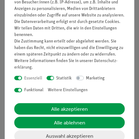
von Besucher:innen (z.B. IP-Adresse), um z.B. Inhalte und
Anzeigen zu personalisieren, Medien von Drittanbietern
einzubinden oder Zugriffe auf unsere Website zu analysieren.
Nach oben
Die Datenverarbeitung erfolgt erst durch gesetzte Cookies.
Wir teilen Daten mit Dritten, die wir in den Einstellungen
benennen.
Die Zustimmung kann erteilt oder abgelehnt werden. Sie
Informationen
Service
haben das Recht, nicht einzuwilligen und die Einwilligung zu
einem späteren Zeitpunkt zu ändern oder zu widerrufen.
Weitere Informationen finden Sie in unserer
Daten­schutz­
erklärung
.
Unternehmen
Übersicht Service
Projekte und Lösungen
Beratung & Showroom
Essenziell
Statistik
Marketing
Presse
Inventarisierungs- &
Funktional
Weitere Einstellungen
Einräumservice
Stellenangebote
Inbetriebnahme & Schulungen
Kontakt
Alle akzeptieren
Kundendienst
Hinweisgeberschutz
Alle ablehnen
Datenschutz
Auswahl akzeptieren
Impressum