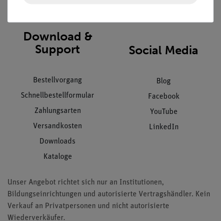
AGB
Download &
Support
Social Media
Bestellvorgang
Blog
Schnellbestellformular
Facebook
Zahlungsarten
YouTube
Versandkosten
LinkedIn
Downloads
Kataloge
Unser Angebot richtet sich nur an Institutionen,
Bildungseinrichtungen und autorisierte Vertragshändler. Kein
Verkauf an Privatpersonen und nicht autorisierte
Wiederverkäufer.