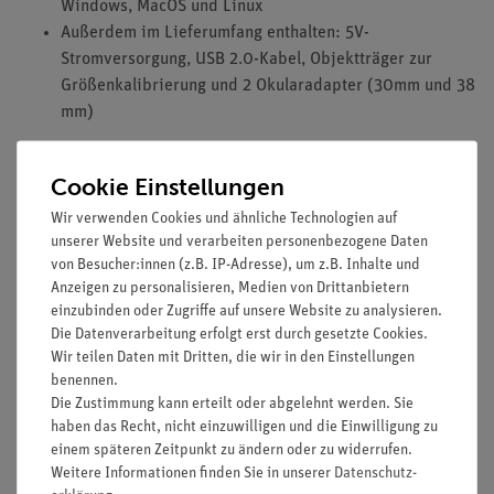
Windows, MacOS und Linux
Außerdem im Lieferumfang enthalten: 5V-
Stromversorgung, USB 2.0-Kabel, Objektträger zur
Größenkalibrierung und 2 Okularadapter (30mm und 38
mm)
Cookie Einstellungen
Zusätzlich erforderlich:
Wir verwenden Cookies und ähnliche Technologien auf
Für die Verwendung mit einem trinokularen Mikroskop
unserer Website und verarbeiten personenbezogene Daten
von Besucher:innen (z.B. IP-Adresse), um z.B. Inhalte und
ist noch ein C-Mount Adapter erforderlich.
Anzeigen zu personalisieren, Medien von Drittanbietern
einzubinden oder Zugriffe auf unsere Website zu analysieren.
Die Datenverarbeitung erfolgt erst durch gesetzte Cookies.
Wir teilen Daten mit Dritten, die wir in den Einstellungen
benennen.
Die Zustimmung kann erteilt oder abgelehnt werden. Sie
Media / Downloads
haben das Recht, nicht einzuwilligen und die Einwilligung zu
einem späteren Zeitpunkt zu ändern oder zu widerrufen.
Weitere Informationen finden Sie in unserer
Daten­schutz­