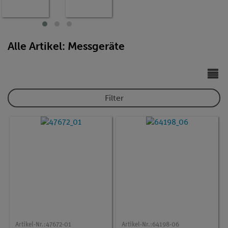
g,
AC/DC,
Widersta
20 MΩ,
nd,
200µF,
Tempera
20 kHz,
tur
−20°C…
Alle Artikel: Messgeräte
760°C
Filter
Artikel-Nr.:
47672-01
Artikel-Nr.:
64198-06