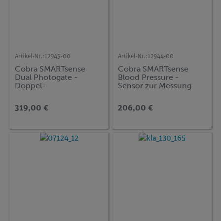
Artikel-Nr.:
12945-00
Artikel-Nr.:
12944-00
Cobra SMARTsense
Cobra SMARTsense
Dual Photogate -
Blood Pressure -
Doppel-
Sensor zur Messung
Gabellichtschranke 0 ...
des Blutdrucks 0 ... 300
∞ s (Bluetooth + USB)
mmHg (Bluetooth +
319,00 €
206,00 €
USB)