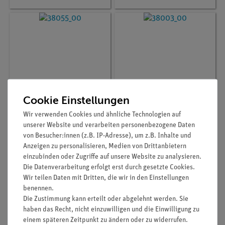
Cookie Einstellungen
Wir verwenden Cookies und ähnliche Technologien auf
Artikel-Nr.:
38057-00
Artikel-Nr.:
38003-00
unserer Website und verarbeiten personenbezogene Daten
Laborthermometer,
Rührthermometer,
von Besucher:innen (z.B. IP-Adresse), um z.B. Inhalte und
+15...+40°C, l=220mm,
ungraduiert
Anzeigen zu personalisieren, Medien von Drittanbietern
Tauchschaft 50mm
einzubinden oder Zugriffe auf unsere Website zu analysieren.
Die Datenverarbeitung erfolgt erst durch gesetzte Cookies.
20,00 €
7,30 €
Wir teilen Daten mit Dritten, die wir in den Einstellungen
benennen.
Die Zustimmung kann erteilt oder abgelehnt werden. Sie
haben das Recht, nicht einzuwilligen und die Einwilligung zu
einem späteren Zeitpunkt zu ändern oder zu widerrufen.