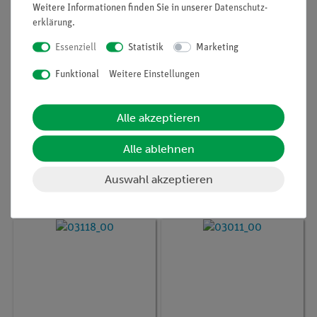
Weitere Informationen finden Sie in unserer
Daten­schutz­
erklärung
.
Essenziell
Statistik
Marketing
Funktional
Weitere Einstellungen
Artikel-Nr.:
03005-00
Artikel-Nr.:
03085-10
Alle akzeptieren
Maßstab, l = 500 mm,
Windmessgerät
selbstklebend
(Schalenanemometer)
Alle ablehnen
Auswahl akzeptieren
5,20 €
268,00 €