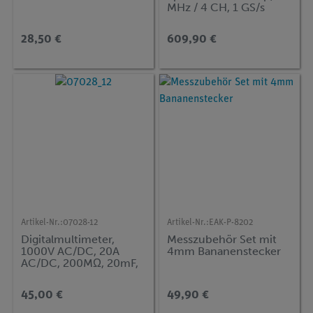
MHz / 4 CH, 1 GS/s
28,50 €
609,90 €
Artikel-Nr.:
07028-12
Artikel-Nr.:
EAK-P-8202
Digitalmultimeter,
Messzubehör Set mit
1000V AC/DC, 20A
4mm Bananenstecker
AC/DC, 200MΩ, 20mF,
20 MHz, -20...1000°C
45,00 €
49,90 €