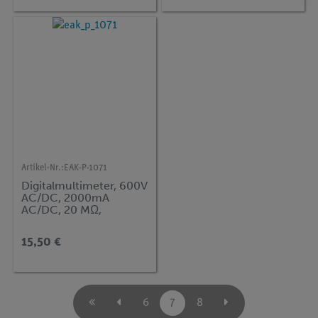
Artikel-Nr.:
EAK-P-1071
Digitalmultimeter, 600V
AC/DC, 2000mA
AC/DC, 20 MΩ,
-200...1200°
15,50 €
6
7
8