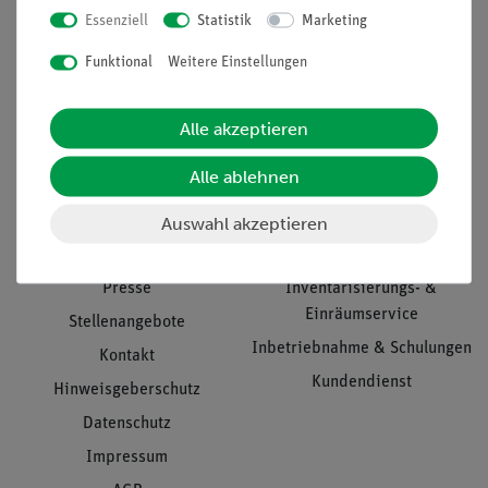
Essenziell
Statistik
Marketing
Nach oben
Funktional
Weitere Einstellungen
Alle akzeptieren
Informationen
Service
Alle ablehnen
Unternehmen
Übersicht Service
Auswahl akzeptieren
Projekte und Lösungen
Beratung & Showroom
Presse
Inventarisierungs- &
Einräumservice
Stellenangebote
Inbetriebnahme & Schulungen
Kontakt
Kundendienst
Hinweisgeberschutz
Datenschutz
Impressum