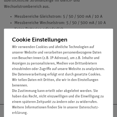
übersichtliche Stromanzeige im Gleich- und
Wechselstrombereich aus.
Messbereiche Gleichstrom: 5 / 50 / 500 mA / 10 A
Messbereiche Wechselstrom: 5 / 50 / 500 mA / 10 A
Keine Batterien erforderlich
Sicherheit: EN-61010-1; CAT III 600 V
Cookie Einstellungen
Zubehör: Tasche, Prüfleitungen und
Wir verwenden Cookies und ähnliche Technologien auf
Bedienungsanleitung
unserer Website und verarbeiten personenbezogene Daten
von Besucher:innen (z.B. IP-Adresse), um z.B. Inhalte und
Anzeigen zu personalisieren, Medien von Drittanbietern
Media / Downloads
einzubinden oder Zugriffe auf unsere Website zu analysieren.
Die Datenverarbeitung erfolgt erst durch gesetzte Cookies.
Wir teilen Daten mit Dritten, die wir in den Einstellungen
benennen.
Versandkostenfrei ab 300,- €
Die Zustimmung kann erteilt oder abgelehnt werden. Sie
haben das Recht, nicht einzuwilligen und die Einwilligung zu
einem späteren Zeitpunkt zu ändern oder zu widerrufen.
Weitere Informationen finden Sie in unserer
Daten­schutz­
erklärung
.